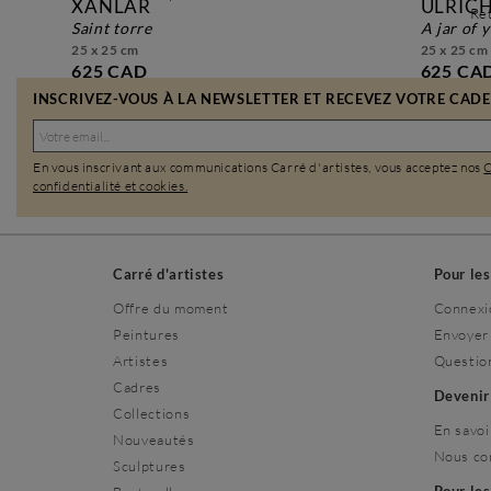
XANLAR
ULRICH
Ret
saint torre
a jar of
25 x 25 cm
25 x 25 cm
625 CAD
625 CA
INSCRIVEZ-VOUS À LA NEWSLETTER ET RECEVEZ VOTRE CADEA
En vous inscrivant aux communications Carré d'artistes, vous acceptez nos
confidentialité et cookies.
Carré d'artistes
Pour le
Offre du moment
Connexi
Peintures
Envoyer
Artistes
Questio
Cadres
Deveni
Collections
En savoi
Nouveautés
Nous co
Sculptures