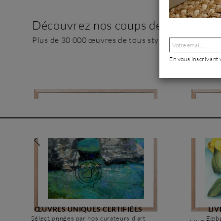
Découvrez nos coups de cœurs
Plus de 30 000 œuvres de tous styles
En vous inscrivant
ŒUVRES UNIQUES CERTIFIÉES
LIV
Sélectionnées par nos curateurs d’art
Emba