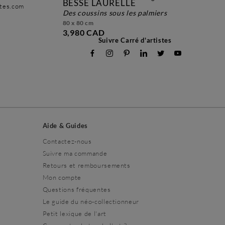
BESSÉ LAURELLE
stes.com
des coussins sous les palmiers
80 x 80 cm
3,980 CAD
Suivre Carré d'artistes
Aide & Guides
Contactez-nous
Suivre ma commande
Retours et remboursements
Mon compte
Questions fréquentes
Le guide du néo-collectionneur
Petit lexique de l'art