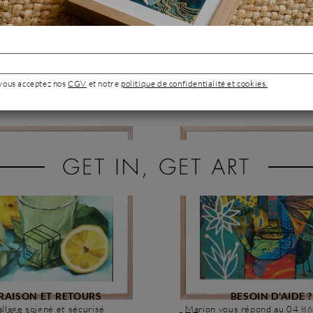
 vous acceptez nos
CGV
et notre
politique de confidentialité et cookies.
RAISON ET RETOURS
BESOIN D'AIDE ?
llage soigné et sécurisé
Marion vous répond au 04 8