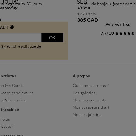
 JULIA
SEB
ours gratuits 30 jours
ou via bonjour@carredarti
 yesterday
vaïma
19 x 19 cm
D
385 CAD
Avis vérifiés
U ! 🎁
9,7/10
OK
CGV
et notre
politique de
s artistes
À propos
on My Carré
Qui sommes-nous ?
 votre candidature
Les galeries
ns fréquentes
Nos engagements
Nos curateurs d'art
r franchisé
Nous rejoindre
r plus
ntacter