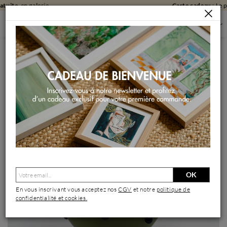
Carte cadeau
: Le plaisir de laisser choisir !
SCULPTURES
SCULPTURES PAR FORMAT
SCULPTURES PETIT FORMAT
PETITE PISTACHIO
Sculpture Petite Pistachio par Emily Ellsworth | Sculpture
OK
En vous inscrivant vous acceptez nos
CGV
et notre
politique de
confidentialité et cookies.