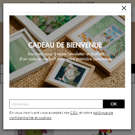
Livraison
gratuite
en galerie
SCULPTURES
SCULPTURES PAR FORMAT
SCULPTURES GRAND FORMAT
Sculptures grand format
FILTRER
Créer une alerte
(35 œuvres)
Vue par artiste
OK
En vous inscrivant vous acceptez nos
CGV
et notre
politique de
confidentialité et cookies.