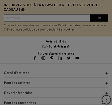
INSCRIVEZ-VOUS À LA NEWSLETTER ET RECEVEZ VOTRE
CADEAU ! 🎁
OK
En vous inscrivant aux communications Carré d'artistes, vous acceptez nos
CGV
et notre
politique de confidentialité et cookies.
Avis vérifiés
9,7/10
Suivre Carré d'artistes
Carré d'artistes
Pour les artistes
Devenir franchisé
Pour les entreprises