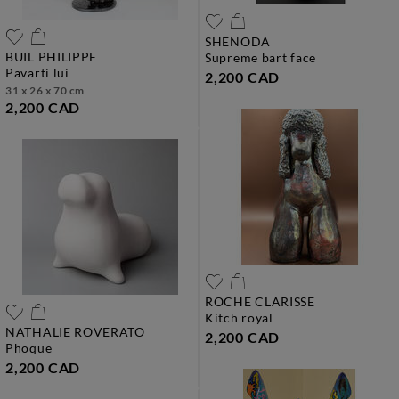
SHENODA
BUIL PHILIPPE
supreme bart face
pavarti lui
2,200 CAD
31 x 26 x 70 cm
2,200 CAD
ROCHE CLARISSE
kitch royal
NATHALIE ROVERATO
2,200 CAD
phoque
2,200 CAD