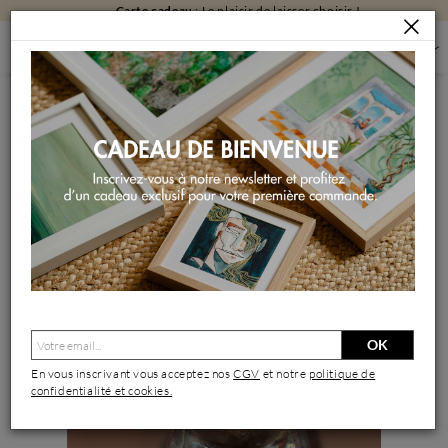
Carte cadeau
: Le plaisir de laisser choisir !
SCULPTURES
SCULPTURES PAR FORMAT
SCULPTURES GRAND FORMAT
KITCH ROYAL
Sculpture Kitch Royal par Roche Clarisse | Sculpture Animaux
Céramique Raku
OK
En vous inscrivant vous acceptez nos
CGV
et notre
politique de
confidentialité et cookies.