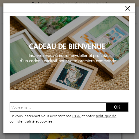
Carte cadeau
: Le plaisir de laisser choisir !
PEINTURES
PEINTURES PAR FORMAT
PEINTURES PETIT FORMAT
18 - ABSTRACT
Peinture 18 - Abstract par Castan Daniel | Tableau Figuratif
Huile
OK
En vous inscrivant vous acceptez nos
CGV
et notre
politique de
confidentialité et cookies.