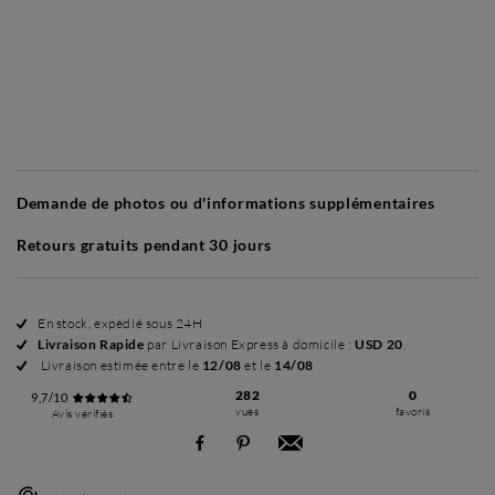
Sans cadre
Simplicité mat
Simplicité mat
Si
+ USD 50
+ USD 50
Demande de photos ou d'informations supplémentaires
Retours gratuits pendant 30 jours
En stock, expédié sous 24H
Livraison Rapide
par Livraison Express à domicile :
USD 20
.
Livraison estimée entre le
12/08
et le
14/08
282
0
9,7/10
vues
favoris
Avis vérifiés