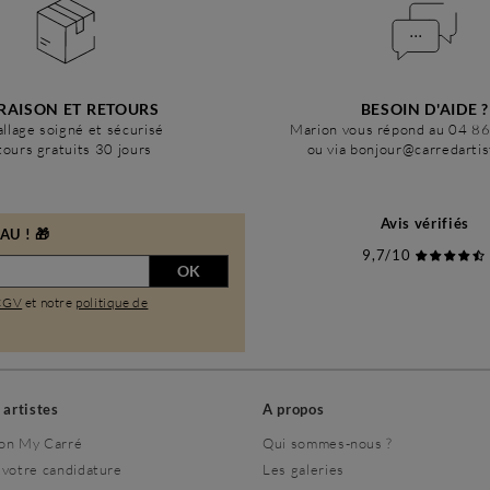
RAISON ET RETOURS
BESOIN D'AIDE ?
llage soigné et sécurisé
Marion vous répond au 04 8
ours gratuits 30 jours
ou via bonjour@carredarti
Avis vérifiés
U ! 🎁
9,7/10
OK
CGV
et notre
politique de
s artistes
A propos
on My Carré
Qui sommes-nous ?
 votre candidature
Les galeries