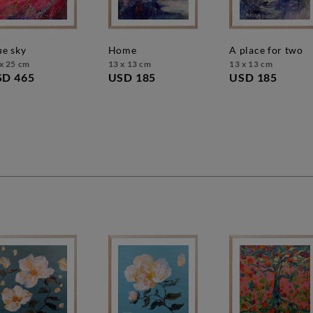
lue sky
home
a place for two
x 25 cm
13 x 13 cm
13 x 13 cm
SD 465
USD 185
USD 185