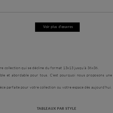
Voir plus d'œuvres
re collection qui se décline du format 13x13 jusqu'à 36x36.
sible et abordable pour tous. C'est pourquoi nous proposons une 
ièce parfaite pour votre collection ou votre espace dès aujourd'hui.
TABLEAUX PAR STYLE