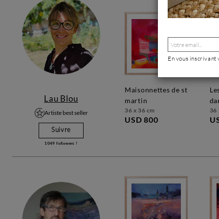
En vous inscrivant
maisonnettes de st
les couleurs
Lau Blou
martin
da
36 x 36 cm
36 
Artiste best seller
USD 800
U
Suivre
1049
followers !