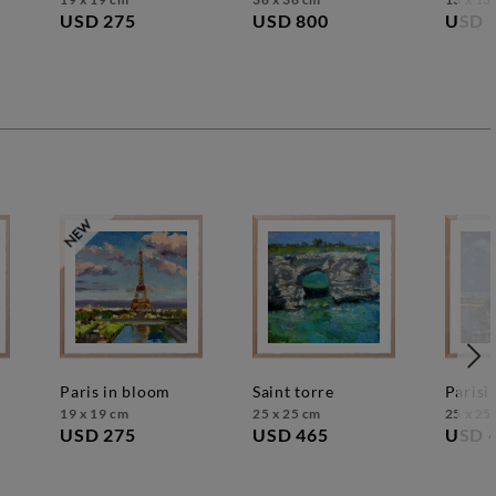
USD 275
USD 800
USD 
paris in bloom
saint torre
paris
19 x 19 cm
25 x 25 cm
25 x 25
USD 275
USD 465
USD 