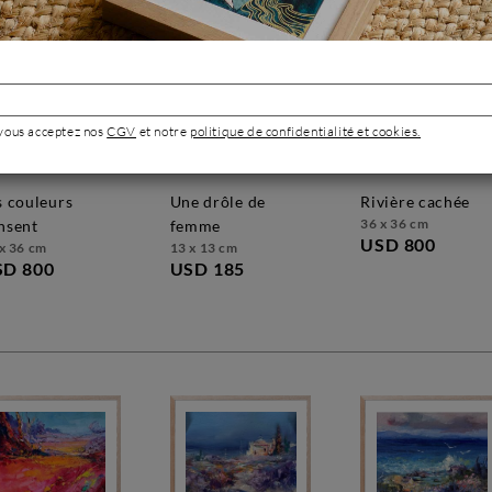
 vous acceptez nos
CGV
et notre
politique de confidentialité et cookies.
une drôle de
rivière cachée
36 x 36 cm
nsent
femme
USD 800
x 36 cm
13 x 13 cm
SD 800
USD 185