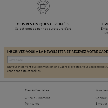
ŒUVRES UNIQUES CERTIFIÉES
LIV
Sélectionnées par nos curateurs d’art
Emba
Ret
INSCRIVEZ-VOUS À LA NEWSLETTER ET RECEVEZ VOTRE CADEA
En vous inscrivant aux communications Carré d'artistes, vous acceptez nos
confidentialité et cookies.
Carré d'artistes
Pour le
Offre du moment
Connexi
Peintures
Envoyer