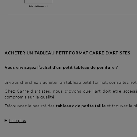
144
followers !
ACHETER UN TABLEAU PETIT FORMAT CARRÉ D'ARTISTES
Vous envisagez l’achat d’un petit tableau de peinture ?
Si vous cherchez à acheter un tableau petit format, consultez not
Chez Carré d'artistes, nous croyons que l'art doit être acces
compromis sur la qualité.
Découvrez la beauté des
tableaux de petite taille
et trouvez la p
Lire plus