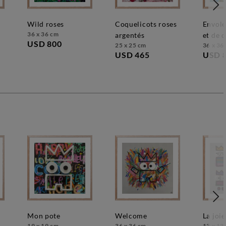
wild roses
coquelicots roses
envolée de fleurs
36 x 36 cm
argentés
et de 
USD 800
25 x 25 cm
36 x 36
USD 465
USD 
mon pote
welcome
la joie
19 x 19 cm
36 x 36 cm
13 x 13