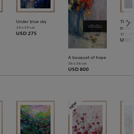
under blue sky
the way to the
VENDU
19 x 19 cm
truth
USD 275
19 x 19
USD 
a bouquet of hope
36 x 36 cm
USD 800