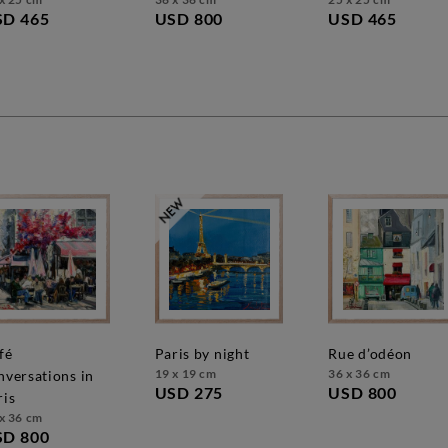
SD 465
USD 800
USD 465
paris by night
rue d’odéon
19 x 19 cm
36 x 36 cm
nversations in
USD 275
USD 800
ris
x 36 cm
SD 800