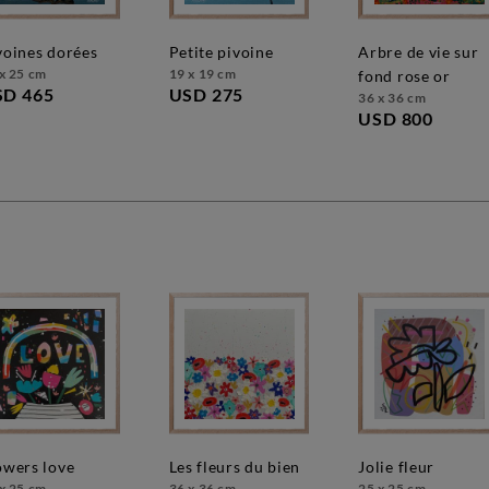
ivoines dorées
petite pivoine
arbre de vie sur
x 25 cm
19 x 19 cm
fond rose or
SD 465
USD 275
36 x 36 cm
USD 800
lowers love
les fleurs du bien
jolie fleur
x 25 cm
36 x 36 cm
25 x 25 cm