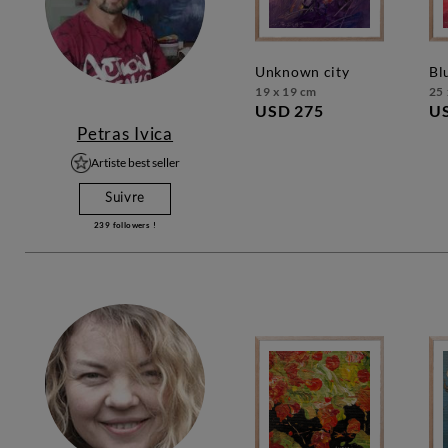
unknown city
b
19 x 19 cm
25 
USD 275
U
Petras Ivica
Artiste best seller
Suivre
239
followers !