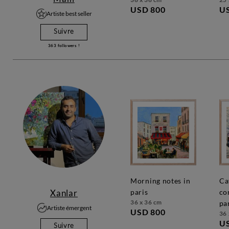
USD 800
U
Artiste best seller
Suivre
363
followers !
morning notes in
café
Xanlar
paris
co
36 x 36 cm
pa
Artiste émergent
USD 800
36 
U
Suivre