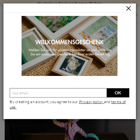
Kostenlose Rücksendungen 30 Tage
SKULPTUREN
SKULPTUREN NACH GRÖSSE
KLEINE SKULPTUREN
GROOT DANCING
Skulptur GROOT dancing von Shenoda | Skulptur Pop-Art Pop-
Ikonen Graffiti Harz
OK
By creating an account, you agree to our
Privacy policy
and
terms of
use.