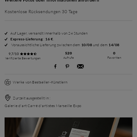
Kostenlose Rücksendungen 30 Tage
Auf Lager, versandt innerhalb von 24 Stunden
Express-Lieferung
:
16 €
.
Voraussichtliche Lieferung zwischen dem
10/08
und dem
14/08
520
0
9,7/10
Aufrufe
Favoriten
Verifizierte Bewertungen
Werke von Bestseller-Künstlern
Zurzeit ausgestellt in :
Galerie d'art Carré d'artistes Marseille Expo