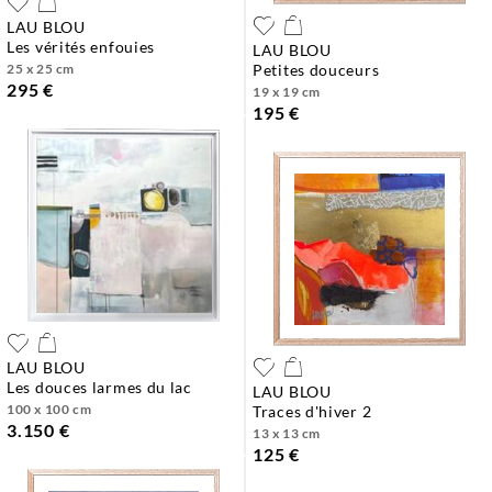
LAU BLOU
les vérités enfouies
LAU BLOU
25 x 25 cm
petites douceurs
295 €
19 x 19 cm
195 €
LAU BLOU
les douces larmes du lac
LAU BLOU
100 x 100 cm
traces d'hiver 2
3.150 €
13 x 13 cm
125 €