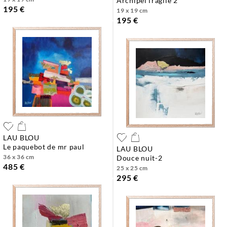
archipel fragile 2
195 €
19 x 19 cm
195 €
LAU BLOU
le paquebot de mr paul
LAU BLOU
36 x 36 cm
douce nuit-2
485 €
25 x 25 cm
295 €