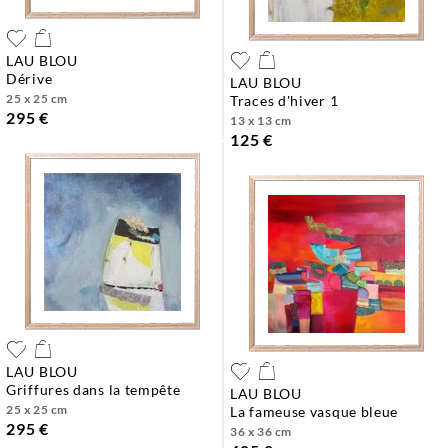
LAU BLOU
dérive
LAU BLOU
25 x 25 cm
traces d'hiver 1
295 €
13 x 13 cm
125 €
LAU BLOU
griffures dans la tempête
LAU BLOU
25 x 25 cm
la fameuse vasque bleue
295 €
36 x 36 cm