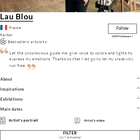
Lau Blou
France
Follow
Painter
1049
followers !
Best-sellers' artworks
Let the unconscious guide me, give voice to colors and lights to
express my emotions. Thanks to that I let go to let my creativity
run free.
About
Inspirations
Exhibitions
Main dates
Artist's portrait
Artist's video
FILTER
(167 Artworks)