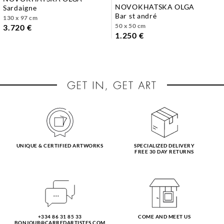
NOVOKHATSKA OLGA
sardaigne
bar st andré
130 x 97 cm
50 x 50 cm
3.720 €
1.250 €
UNIQUE & CERTIFIED ARTWORKS
SPECIALIZED DELIVERY
FREE 30 DAY RETURNS
+334 86 31 85 33
COME AND MEET US
BONJOUR@CARREDARTISTES.COM