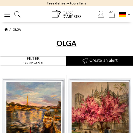
Free returns 30 days
OLGA
OLGA
FILTER
Create an alert
(12 Artworks)