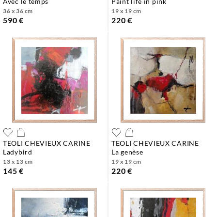
avec le temps
paint life in pink
36 x 36 cm
19 x 19 cm
590 €
220 €
TEOLI CHEVIEUX CARINE
TEOLI CHEVIEUX CARINE
ladybird
la genèse
13 x 13 cm
19 x 19 cm
145 €
220 €