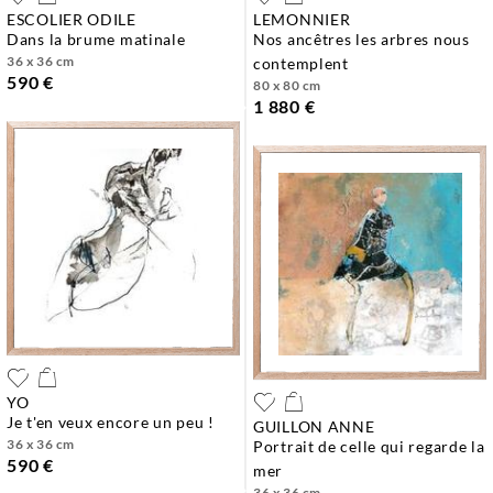
ESCOLIER ODILE
LEMONNIER
dans la brume matinale
nos ancêtres les arbres nous
36 x 36 cm
contemplent
590 €
80 x 80 cm
1 880 €
YO
je t'en veux encore un peu !
GUILLON ANNE
36 x 36 cm
portrait de celle qui regarde la
590 €
mer
36 x 36 cm