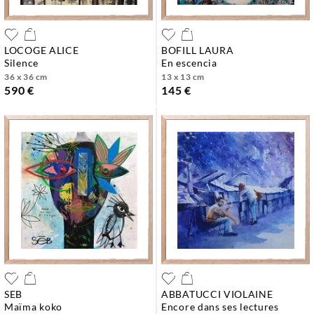
LOCOGE ALICE
BOFILL LAURA
silence
en escencia
36 x 36 cm
13 x 13 cm
590 €
145 €
SEB
ABBATUCCI VIOLAINE
maïma koko
encore dans ses lectures