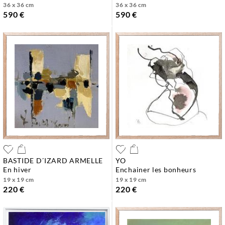
36 x 36 cm
36 x 36 cm
590 €
590 €
BASTIDE D´IZARD ARMELLE
YO
en hiver
enchainer les bonheurs
19 x 19 cm
19 x 19 cm
220 €
220 €