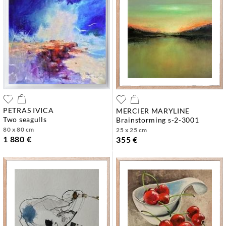
PETRAS IVICA
MERCIER MARYLINE
two seagulls
brainstorming s-2-3001
80 x 80 cm
25 x 25 cm
1 880 €
355 €