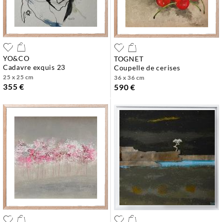
YO&CO
TOGNET
cadavre exquis 23
coupelle de cerises
25 x 25 cm
36 x 36 cm
355 €
590 €