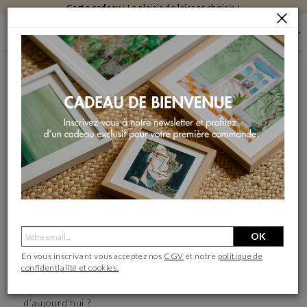
Carte cadeau
: Le plaisir de laisser choisir !
CHOISIR UNE ŒUVRE D’ART CONTEMPORAIN
Comment choisir une
œuvre d’art
contemporain ?
Comment sélectionner
une œuvre d’art
contemporain ?
Il n’y a pas de réponse exacte à cette question.
Le collectionneur d’art est guidé dans son choix par son
intuition et ses goûts.
OK
L’art suscite des émotions ou pousse à la réflexion. Cela
dépend de la sensibilité de chacun face à une œuvre
En vous inscrivant vous acceptez nos
CGV
et notre
politique de
d’art.
confidentialité et cookies.
Comment
choisir une œuvre d’art contemporain
?
Quels sont les courants de l’art et les artistes
d’aujourd’hui ?