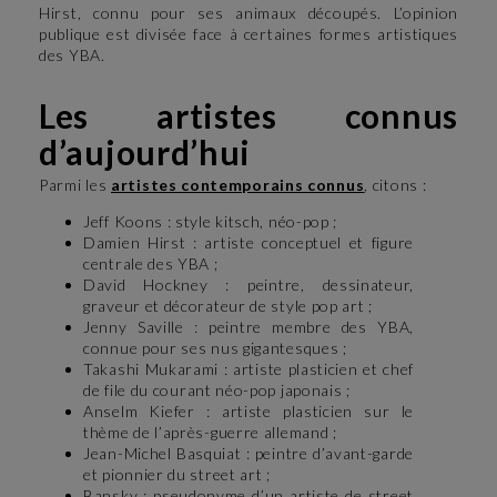
Hirst, connu pour ses animaux découpés. L’opinion
publique est divisée face à certaines formes artistiques
des YBA.
Les artistes connus
d’aujourd’hui
Parmi les
artistes contemporains connus
, citons :
Jeff Koons : style kitsch, néo-pop ;
Damien Hirst : artiste conceptuel et figure
centrale des YBA ;
David Hockney : peintre, dessinateur,
graveur et décorateur de style pop art ;
Jenny Saville : peintre membre des YBA,
connue pour ses nus gigantesques ;
Takashi Mukarami : artiste plasticien et chef
de file du courant néo-pop japonais ;
Anselm Kiefer : artiste plasticien sur le
thème de l’après-guerre allemand ;
Jean-Michel Basquiat : peintre d’avant-garde
et pionnier du street art ;
Bansky : pseudonyme d’un artiste de street