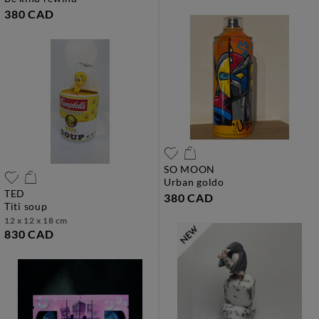
380 CAD
SO MOON
urban goldo
TED
380 CAD
titi soup
12 x 12 x 18 cm
830 CAD