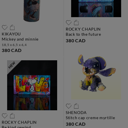
ROCKY CHAPLIN
KIKAYOU
back to the future
mickey and minnie
380 CAD
18,5 x 6,5 x 6,4
380 CAD
SHENODA
stitch cap creme myrtille
ROCKY CHAPLIN
380 CAD
be kind rewind