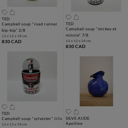
TED
TED
campbell soup "road runner
campbell soup "mickey et
bip-bip" 2/8
minnie" 7/8
12 x 12 x 18 cm
830 CAD
12 x 12 x 18 cm
830 CAD
TED
SILVE AUDE
campbell soup "sylvester" ii/iv
apolline
12 x 12 x 18 cm