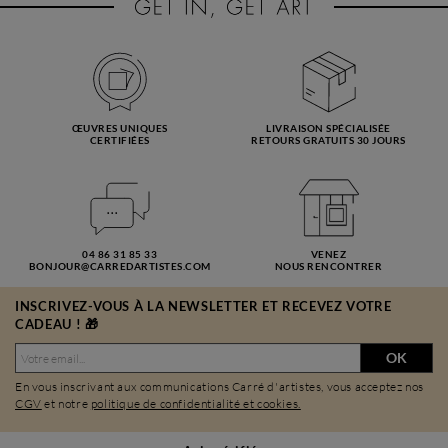
ŒUVRES UNIQUES
LIVRAISON SPÉCIALISÉE
CERTIFIÉES
RETOURS GRATUITS 30 JOURS
04 86 31 85 33
VENEZ
BONJOUR@CARREDARTISTES.COM
NOUS RENCONTRER
INSCRIVEZ-VOUS À LA NEWSLETTER ET RECEVEZ VOTRE
CADEAU ! 🎁
OK
En vous inscrivant aux communications Carré d'artistes, vous acceptez nos
CGV
et notre
politique de confidentialité et cookies.