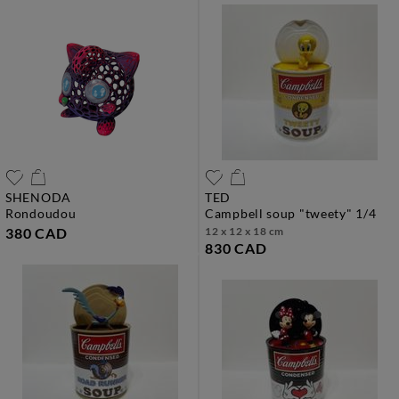
SHENODA
TED
rondoudou
campbell soup "tweety" 1/4
380 CAD
12 x 12 x 18 cm
830 CAD