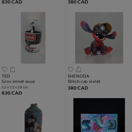
830 CAD
380 CAD
TED
SHENODA
gros minet soup
stitch cap violet
12 x 12 x 18 cm
380 CAD
830 CAD