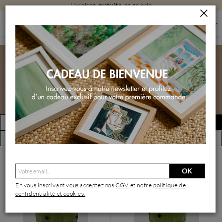
Livraison
gratuite
en galerie
SCULPTURES
SCULPTURES PAR TECHNIQUE
SCULPTURES EN TECHNIQUE MIXTE
Sculptures en technique
mixte
FILTRER
Créer une alerte
(47 œuvres)
Vue par artiste
OK
En vous inscrivant vous acceptez nos
CGV
et notre
politique de
confidentialité et cookies.