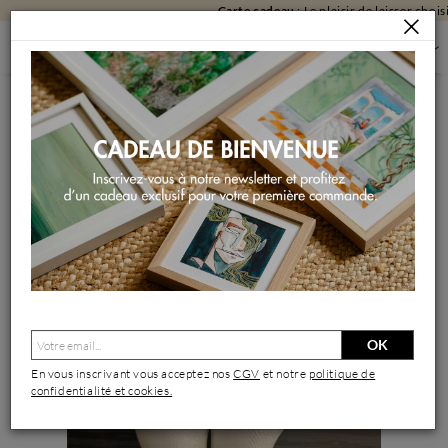
Carte cadeau
: Le plaisir de laisser choisir !
SCULPTURES
SCULPTURES PAR FORMAT
SCULPTURES PETIT FORMAT
LYNETTE
Sculpture Lynette par Silve Aude | Sculpture Figuratif Nu
Acrylique Céramique
OK
En vous inscrivant vous acceptez nos
CGV
et notre
politique de
confidentialité et cookies.