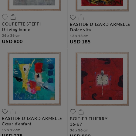
COUPETTE STEFFI
BASTIDE D´IZARD ARMELLE
driving home
dolce vita
36 x 36 cm
13 x 13 cm
USD 800
USD 185
BASTIDE D´IZARD ARMELLE
BOITIER THIERRY
cœur d'enfant
36-67
19 x 19 cm
36 x 36 cm
USD 275
USD 800