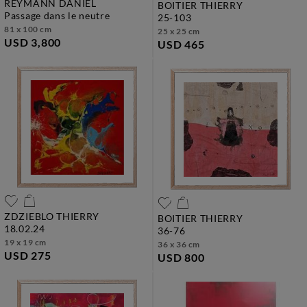
REYMANN DANIEL
BOITIER THIERRY
passage dans le neutre
25-103
81 x 100 cm
25 x 25 cm
USD 3,800
USD 465
ZDZIEBLO THIERRY
BOITIER THIERRY
18.02.24
36-76
19 x 19 cm
36 x 36 cm
USD 275
USD 800