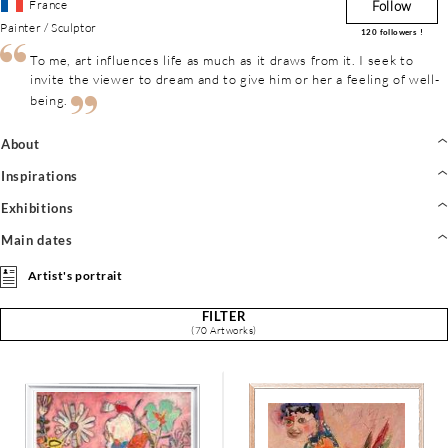
France
Follow
Painter / Sculptor
120
followers !
To me, art influences life as much as it draws from it. I seek to
invite the viewer to dream and to give him or her a feeling of well-
being.
About
Inspirations
Exhibitions
Main dates
Artist's portrait
FILTER
(70 Artworks)