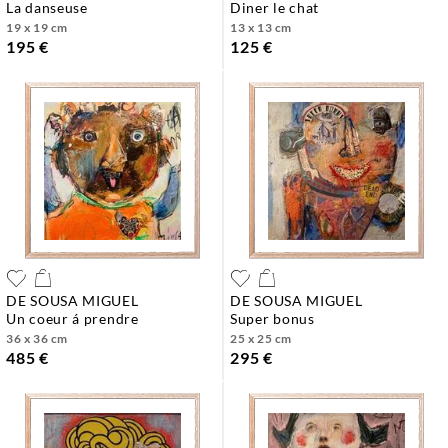
la danseuse
diner le chat
19 x 19 cm
13 x 13 cm
195 €
125 €
DE SOUSA MIGUEL
DE SOUSA MIGUEL
un coeur á prendre
super bonus
36 x 36 cm
25 x 25 cm
485 €
295 €