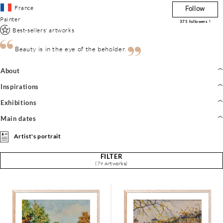
France
Follow
Painter
375
followers !
Best-sellers' artworks
Beauty is in the eye of the beholder.
About
Inspirations
Exhibitions
Main dates
Artist's portrait
FILTER
(79 Artworks)