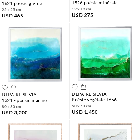
1526 poésie minérale
1621 poésie givrée
19 x 19 cm
25 x 25 cm
USD 275
USD 465
DEPAIRE SILVIA
DEPAIRE SILVIA
poésie végétale 1656
1321 - poésie marine
50 x 50 cm
80 x 80 cm
USD 1,450
USD 3,200