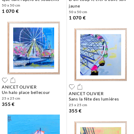
50 x 50 cm
jaune
1 070 €
50 x 50 cm
1 070 €
ANICET OLIVIER
un halo place bellecour
ANICET OLIVIER
25 x 25 cm
sans la fête des lumiéres
355 €
25 x 25 cm
355 €