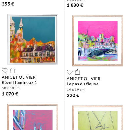
355 €
1 880 €
ANICET OLIVIER
ANICET OLIVIER
réveil lumineux 1
le pas du fleuve
50 x 50 cm
19 x 19 cm
1 070 €
220 €