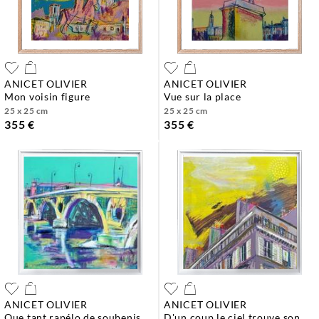
ANICET OLIVIER
ANICET OLIVIER
mon voisin figure
vue sur la place
25 x 25 cm
25 x 25 cm
355 €
355 €
ANICET OLIVIER
ANICET OLIVIER
que tant rapélo de soubenis
d'un coup le ciel trouve son