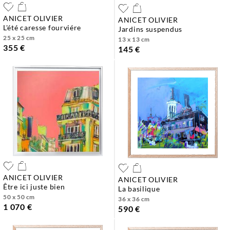
ANICET OLIVIER
ANICET OLIVIER
l'été caresse fourviére
jardins suspendus
25 x 25 cm
13 x 13 cm
355 €
145 €
ANICET OLIVIER
ANICET OLIVIER
être ici juste bien
la basilique
50 x 50 cm
36 x 36 cm
1 070 €
590 €