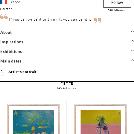
France
Follow
Painter
580
followers !
If you can write it or think it, you can paint it.
About
Inspirations
Exhibitions
Main dates
Artist's portrait
FILTER
(45 Artworks)