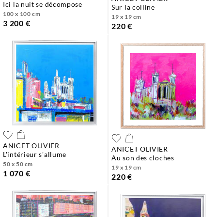
ici la nuit se décompose
sur la colline
100 x 100 cm
19 x 19 cm
3 200 €
220 €
ANICET OLIVIER
ANICET OLIVIER
l'intérieur s'allume
au son des cloches
50 x 50 cm
19 x 19 cm
1 070 €
220 €