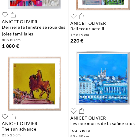
ANICET OLIVIER
ANICET OLIVIER
derrière la fenêtre se joue des
bellecour acte ii
joies familiales
19 x 19 cm
80 x 80 cm
220 €
1 880 €
ANICET OLIVIER
ANICET OLIVIER
les murmures de la saône sous
the sun advance
fourvière
25 x 25 cm
80 x 80 cm