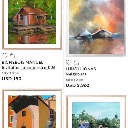
BICHEBOIS MANUEL
invitation_a_se_perdre_006
LUNDH JONAS
13 x 13 cm
neigbours
USD 190
80 x 80 cm
USD 3,360