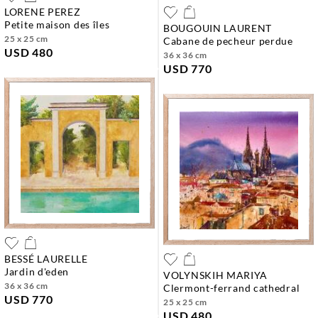
LORENE PEREZ
petite maison des îles
BOUGOUIN LAURENT
25 x 25 cm
cabane de pecheur perdue
USD 480
36 x 36 cm
USD 770
BESSÉ LAURELLE
jardin d'eden
VOLYNSKIH MARIYA
36 x 36 cm
clermont-ferrand cathedral
USD 770
25 x 25 cm
USD 480