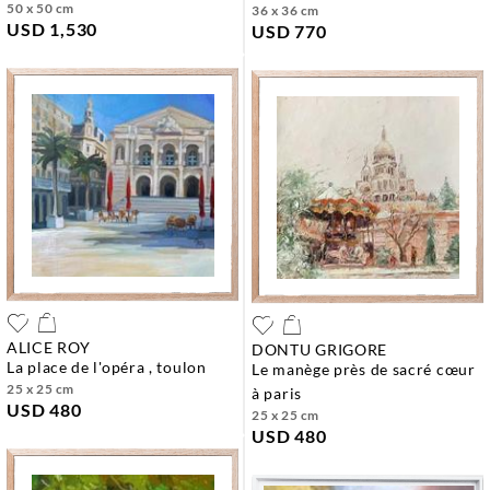
50 x 50 cm
36 x 36 cm
USD 1,530
USD 770
ALICE ROY
DONTU GRIGORE
la place de l'opéra , toulon
le manège près de sacré cœur
25 x 25 cm
à paris
USD 480
25 x 25 cm
USD 480