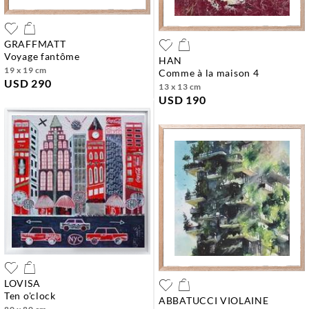
GRAFFMATT
voyage fantôme
HAN
19 x 19 cm
comme à la maison 4
USD 290
13 x 13 cm
USD 190
LOVISA
ten o'clock
ABBATUCCI VIOLAINE