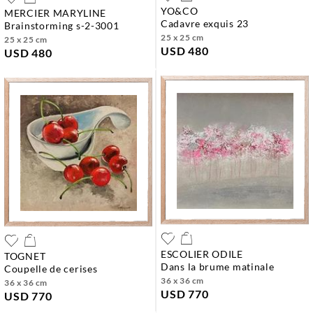
YO&CO
MERCIER MARYLINE
cadavre exquis 23
brainstorming s-2-3001
25 x 25 cm
25 x 25 cm
USD 480
USD 480
ESCOLIER ODILE
TOGNET
dans la brume matinale
coupelle de cerises
36 x 36 cm
36 x 36 cm
USD 770
USD 770