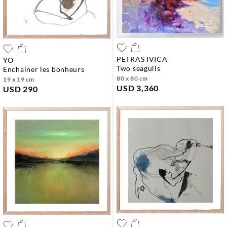
PETRAS IVICA
YO
two seagulls
enchainer les bonheurs
80 x 80 cm
19 x 19 cm
USD 3,360
USD 290