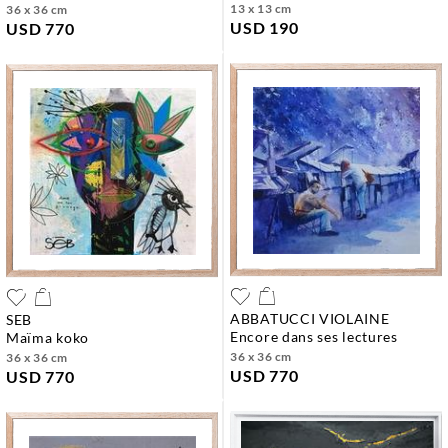
13 x 13 cm
36 x 36 cm
USD 190
USD 770
ABBATUCCI VIOLAINE
SEB
encore dans ses lectures
maïma koko
36 x 36 cm
36 x 36 cm
USD 770
USD 770