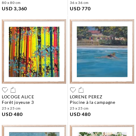
80 x 80 cm
36 x 36 cm
USD 3,360
USD 770
LOCOGE ALICE
LORENE PEREZ
forêt joyeuse 3
piscine à la campagne
25 x 25 cm
25 x 25 cm
USD 480
USD 480