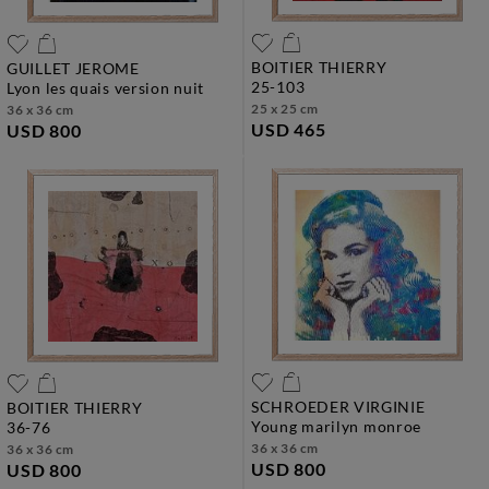
BOITIER THIERRY
GUILLET JEROME
25-103
lyon les quais version nuit
25 x 25 cm
36 x 36 cm
USD 465
USD 800
SCHROEDER VIRGINIE
BOITIER THIERRY
young marilyn monroe
36-76
36 x 36 cm
36 x 36 cm
USD 800
USD 800