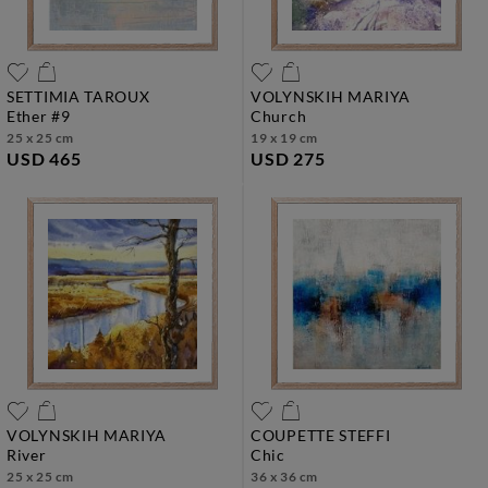
SETTIMIA TAROUX
VOLYNSKIH MARIYA
ether #9
church
25 x 25 cm
19 x 19 cm
USD 465
USD 275
VOLYNSKIH MARIYA
COUPETTE STEFFI
river
chic
25 x 25 cm
36 x 36 cm