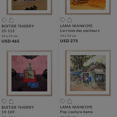
LAMA NIANKOYE
BOITIER THIERRY
l'arrivee des pecheurs
25-113
19 x 19 cm
25 x 25 cm
USD 275
USD 465
LAMA NIANKOYE
BOITIER THIERRY
pop couture dame
19-109
36 x 36 cm