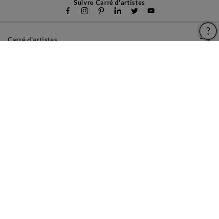
Suivre Carré d'artistes
Carré d'artistes
Pour les artistes
Devenir franchisé
Pour les entreprises
A propos
Aide & Guides
Mentions légales
Conditions générales d'utilisation
Vie privée et cookies
Plan du site