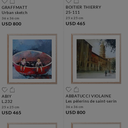
BOITIER THIERRY
GRAFFMATT
25-111
urban sketch
25 x 25 cm
36 x 36 cm
USD 465
USD 800
ABBATUCCI VIOLAINE
ABIY
les pèlerins de saint-serin
l.232
36 x 36 cm
25 x 25 cm
USD 800
USD 465