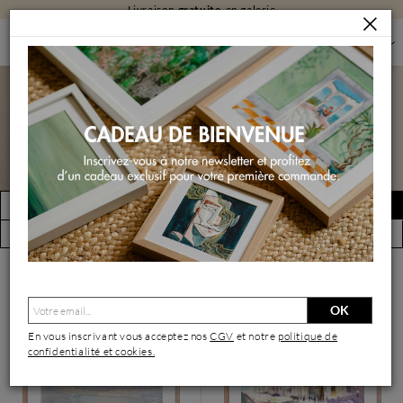
Livraison
gratuite
en galerie
PEINTURES
PEINTURES PAR FORMAT
PEINTURES PETIT FORMAT
Peintures petit format
FILTRER
Créer une alerte
(16489 œuvres)
Vue par artiste
OK
En vous inscrivant vous acceptez nos
CGV
et notre
politique de
confidentialité et cookies.