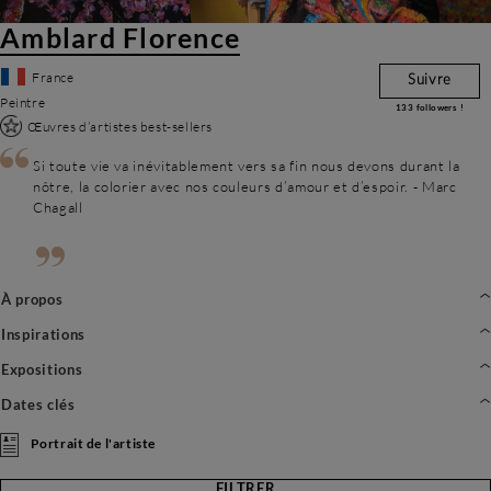
Amblard Florence
France
Suivre
Peintre
133
followers !
Œuvres d’artistes best-sellers
Si toute vie va inévitablement vers sa fin nous devons durant la
nôtre, la colorier avec nos couleurs d’amour et d’espoir. - Marc
Chagall
À propos
Inspirations
Expositions
Dates clés
Portrait de l'artiste
FILTRER