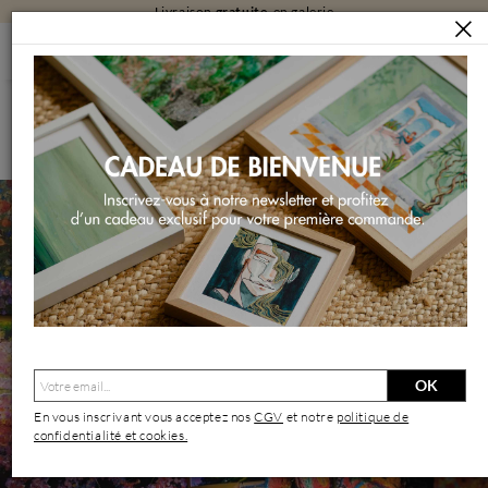
Livraison
gratuite
en galerie
ARTISTES
AMBLARD FLORENCE
Amblard Florence | Artiste Contemporain : Oeuvres &
Biographie
OK
En vous inscrivant vous acceptez nos
CGV
et notre
politique de
confidentialité et cookies.