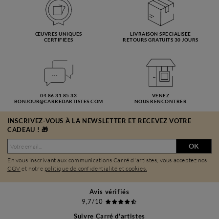
ŒUVRES UNIQUES
LIVRAISON SPÉCIALISÉE
CERTIFIÉES
RETOURS GRATUITS 30 JOURS
04 86 31 85 33
VENEZ
BONJOUR@CARREDARTISTES.COM
NOUS RENCONTRER
INSCRIVEZ-VOUS À LA NEWSLETTER ET RECEVEZ VOTRE
CADEAU ! 🎁
OK
En vous inscrivant aux communications Carré d'artistes, vous acceptez nos
CGV
et notre
politique de confidentialité et cookies.
Avis vérifiés
9,7/10
Suivre Carré d'artistes