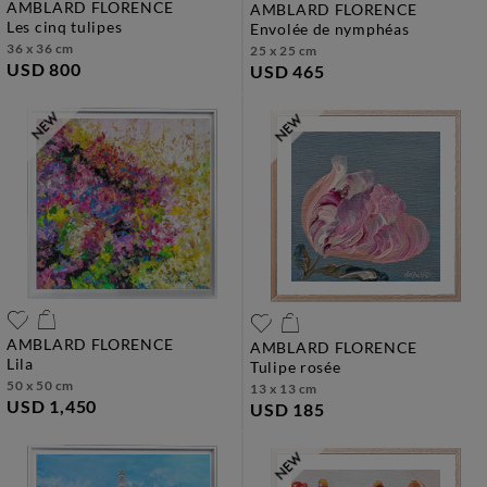
AMBLARD FLORENCE
AMBLARD FLORENCE
les cinq tulipes
envolée de nymphéas
36 x 36 cm
25 x 25 cm
USD 800
USD 465
AMBLARD FLORENCE
AMBLARD FLORENCE
lila
tulipe rosée
50 x 50 cm
13 x 13 cm
USD 1,450
USD 185