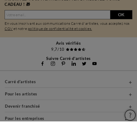
CADEAU ! 🎁
OK
En vous inscrivant aux communications Carré d'artistes, vous acceptez nos
CGV
et notre
politique de confidentialité et cookies.
Avis vérifiés
9,7/10
Suivre Carré d'artistes
Carré d'artistes
Pour les artistes
Devenir franchisé
Pour les entreprises
A propos