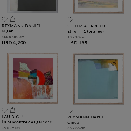
REYMANN DANIEL
SETTIMIA TAROUX
niger
ether n°1 (orange)
100 x 100 cm
13 x 13 cm
USD 4,700
USD 185
LAU BLOU
REYMANN DANIEL
la rencontre des garçons
omde
19 x 19 cm
36 x 36 cm