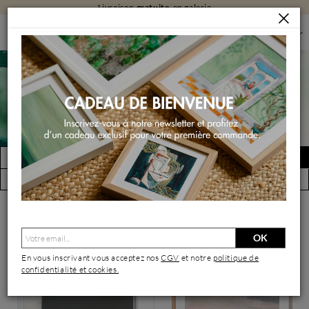
Livraison
gratuite
en galerie
PEINTURES
PEINTURES PAR STYLE
PEINTURES ABSTRAITES
Peintures abstraites
FILTRER
Créer une alerte
(3822 œuvres)
Vue par artiste
OK
En vous inscrivant vous acceptez nos
CGV
et notre
politique de
confidentialité et cookies.