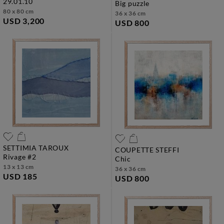
29.01.10
big puzzle
80 x 80 cm
36 x 36 cm
USD 3,200
USD 800
SETTIMIA TAROUX
COUPETTE STEFFI
rivage #2
chic
13 x 13 cm
36 x 36 cm
USD 185
USD 800