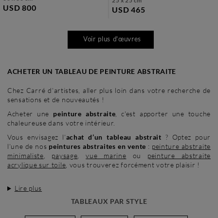
25 x 25 cm
USD 800
USD 465
Voir plus d'œuvres
ACHETER UN TABLEAU DE PEINTURE ABSTRAITE
Chez Carré d’artistes, aller plus loin dans votre recherche de
sensations et de nouveautés !
Acheter une
peinture abstraite
, c'est apporter une touche
chaleureuse dans votre intérieur.
Vous envisagez l’
achat d’un tableau abstrait
? Optez pour
l’une de nos
peintures abstraites en vente
:
peinture abstraite
minimaliste
,
paysage
,
vue marine
ou
peinture abstraite
acrylique sur toile
, vous trouverez forcément votre plaisir !
Lire plus
TABLEAUX PAR STYLE