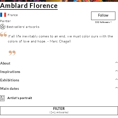
Amblard Florence
France
Follow
Painter
132
followers !
Best-sellers' artworks
If all life inevitably comes to an end, we must color ours with the
colors of love and hope. - Marc Chagall
About
Inspirations
Exhibitions
Main dates
Artist's portrait
FILTER
(241 Artworks)