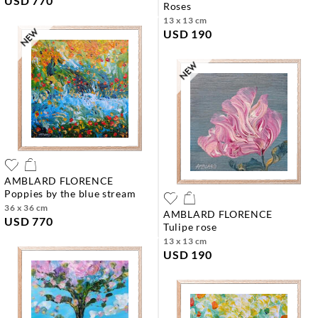
USD 770
roses
13 x 13 cm
USD 190
AMBLARD FLORENCE
poppies by the blue stream
36 x 36 cm
AMBLARD FLORENCE
USD 770
tulipe rose
13 x 13 cm
USD 190