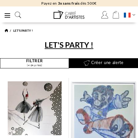
Payez en
3x sans frais
dès 500€
LET'S PARTY !
LET'S PARTY !
FILTRER
Créer une alerte
(4 œuvres)