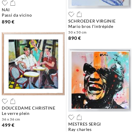
NAI
passi da vicino
SCHROEDER VIRGINIE
890 €
mario bros l'intrépide
50 x 50 cm
890 €
DOUCEDAME CHRISTINE
le verre plein
36 x 36 cm
MESTRES SERGI
499 €
ray charles