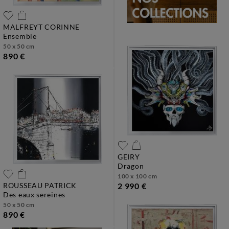
MALFREYT CORINNE
ensemble
50 x 50 cm
890 €
GEIRY
dragon
100 x 100 cm
ROUSSEAU PATRICK
2 990 €
des eaux sereines
50 x 50 cm
890 €