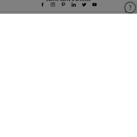
Carré d'artistes
Pour les artistes
Devenir franchisé
Pour les professionnels
À propos
Aide & Guides
Mentions légales
Conditions générales d'utilisation
Vie privée et cookies
Plan du site