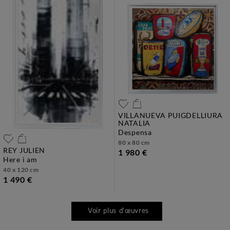
VILLANUEVA PUIGDELLIURA
NATALIA
despensa
80 x 80 cm
REY JULIEN
1 980 €
here i am
40 x 120 cm
1 490 €
Voir plus d'œuvres