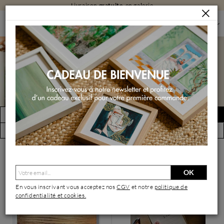
Livraison
gratuite
en galerie
PEINTURES
PEINTURES PAR FORMAT
PEINTURES GRAND FORMAT
Peintures grand format
FILTRER
Créer une alerte
(2575 œuvres)
Vue par artiste
OK
En vous inscrivant vous acceptez nos
CGV
et notre
politique de
confidentialité et cookies.