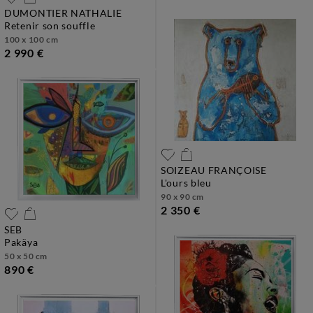
DUMONTIER NATHALIE
retenir son souffle
100 x 100 cm
2 990 €
SOIZEAU FRANÇOISE
l'ours bleu
90 x 90 cm
2 350 €
SEB
pakäya
50 x 50 cm
890 €