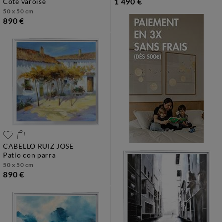
1 490 €
côte varoise
50 x 50 cm
890 €
CABELLO RUIZ JOSE
patio con parra
50 x 50 cm
890 €