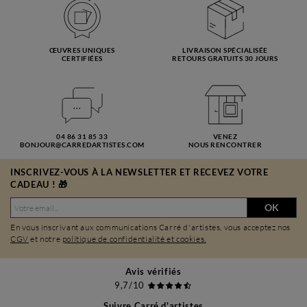
ŒUVRES UNIQUES
LIVRAISON SPÉCIALISÉE
CERTIFIÉES
RETOURS GRATUITS 30 JOURS
04 86 31 85 33
VENEZ
BONJOUR@CARREDARTISTES.COM
NOUS RENCONTRER
INSCRIVEZ-VOUS À LA NEWSLETTER ET RECEVEZ VOTRE
CADEAU ! 🎁
OK
En vous inscrivant aux communications Carré d'artistes, vous acceptez nos
CGV
et notre
politique de confidentialité et cookies.
Avis vérifiés
9,7/10
Suivre Carré d'artistes