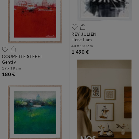
REY JULIEN
here i am
40 x 120 cm
1 490 €
COUPETTE STEFFI
gently
19 x 19 cm
180 €