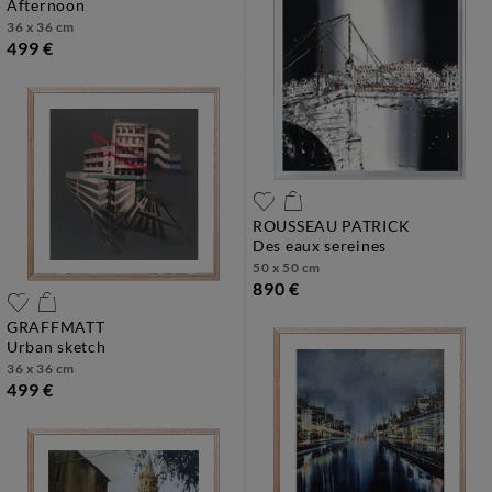
afternoon
36 x 36 cm
499 €
ROUSSEAU PATRICK
des eaux sereines
50 x 50 cm
890 €
GRAFFMATT
urban sketch
36 x 36 cm
499 €