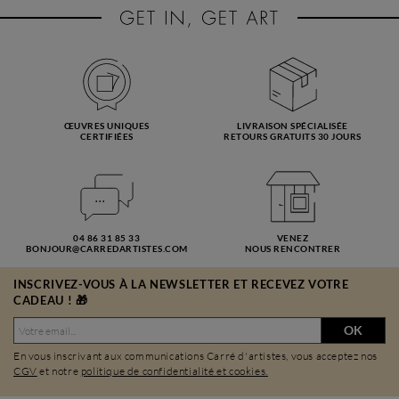
ŒUVRES UNIQUES
LIVRAISON SPÉCIALISÉE
CERTIFIÉES
RETOURS GRATUITS 30 JOURS
04 86 31 85 33
VENEZ
BONJOUR@CARREDARTISTES.COM
NOUS RENCONTRER
INSCRIVEZ-VOUS À LA NEWSLETTER ET RECEVEZ VOTRE
CADEAU ! 🎁
OK
En vous inscrivant aux communications Carré d'artistes, vous acceptez nos
CGV
et notre
politique de confidentialité et cookies.