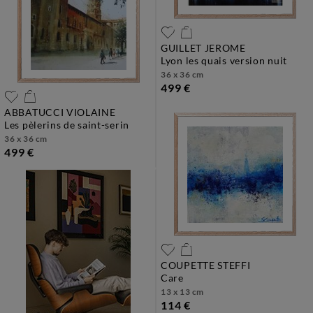
GUILLET JEROME
lyon les quais version nuit
36 x 36 cm
499 €
ABBATUCCI VIOLAINE
les pèlerins de saint-serin
36 x 36 cm
499 €
COUPETTE STEFFI
care
13 x 13 cm
114 €