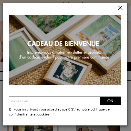
Livraison
gratuite
en galerie
PEINTURES
PEINTURES PAR THÈME
PEINTURES DE VUES URBAINES
Peintures de vues urbaines
FILTRER
Créer une alerte
(2801 œuvres)
Vue par artiste
OK
En vous inscrivant vous acceptez nos
CGV
et notre
politique de
confidentialité et cookies.