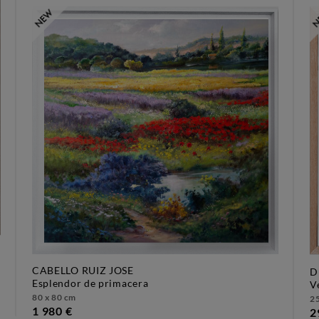
CABELLO RUIZ JOSE
D
esplendor de primacera
80 x 80 cm
25
1 980 €
2