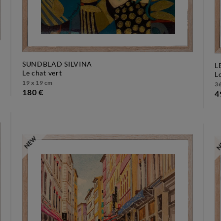
SUNDBLAD SILVINA
L
le chat vert
19 x 19 cm
36
180 €
4