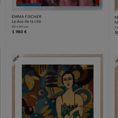
EMMA FISCHER
M
le duo de la cité
i
80 x 80 cm
19
1 980 €
1