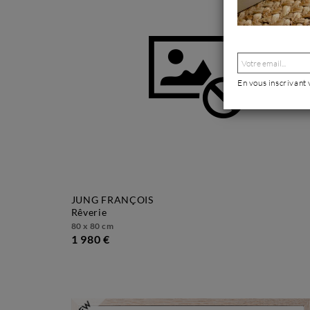
En vous inscrivant
JUNG FRANÇOIS
rêverie
80 x 80 cm
1 980 €