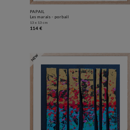
PAPAIL
les marais - porbail
13 x 13 cm
114 €