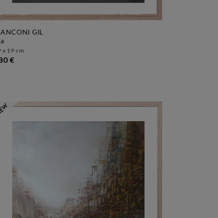
ANCONI GIL
da
 x 19 cm
80 €