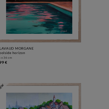
LAVAUD MORGANE
poolside horizon
 x 36 cm
99 €