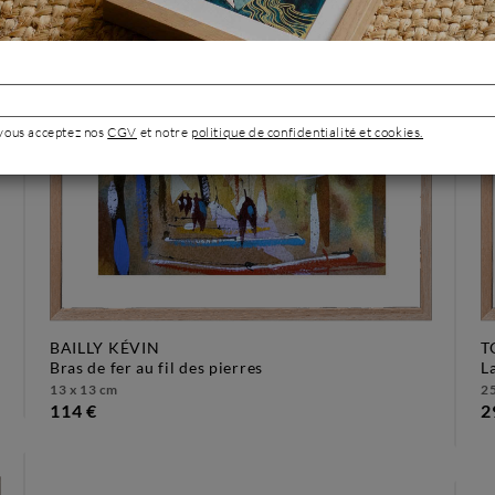
 vous acceptez nos
CGV
et notre
politique de confidentialité et cookies.
BAILLY KÉVIN
T
bras de fer au fil des pierres
13 x 13 cm
25
114 €
2