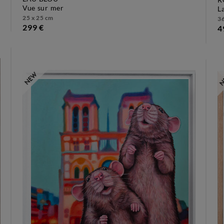
vue sur mer
25 x 25 cm
36
299 €
4