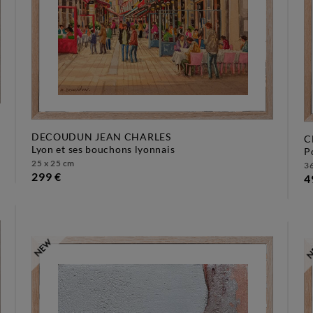
DECOUDUN JEAN CHARLES
C
lyon et ses bouchons lyonnais
25 x 25 cm
36
299 €
4