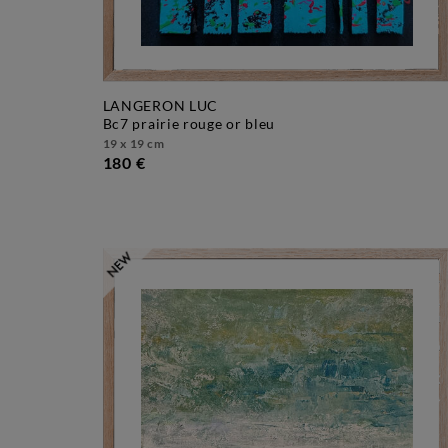
LANGERON LUC
bc7 prairie rouge or bleu
19 x 19 cm
180 €