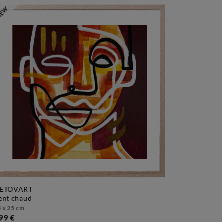
ETOVART
vent chaud
 x 25 cm
99 €