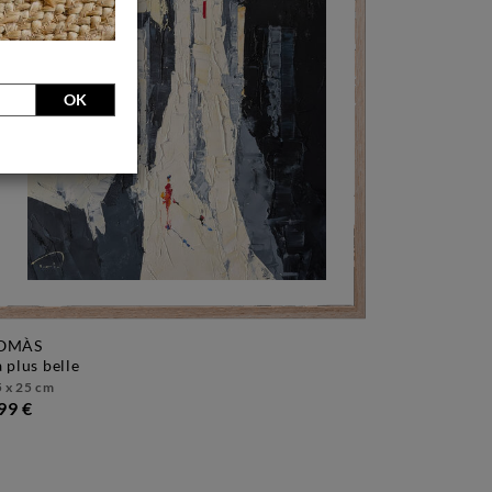
OK
OMÀS
la plus belle
 x 25 cm
99 €