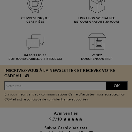
ŒUVRES UNIQUES
LIVRAISON SPÉCIALISÉE
CERTIFIÉES
RETOURS GRATUITS 30 JOURS
04 86 31 85 33
VENEZ
BONJOUR@CARREDARTISTES.COM
NOUS RENCONTRER
INSCRIVEZ-VOUS À LA NEWSLETTER ET RECEVEZ VOTRE
CADEAU ! 🎁
OK
En vous inscrivant aux communications Carré d'artistes, vous acceptez nos
CGV
et notre
politique de confidentialité et cookies.
Avis vérifiés
9,7/10
Suivre Carré d'artistes