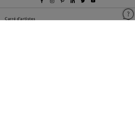
Carré d'artistes
Pour les artistes
Devenir franchisé
Pour les professionnels
À propos
Aide & Guides
Mentions légales
Conditions générales d'utilisation
Vie privée et cookies
Plan du site