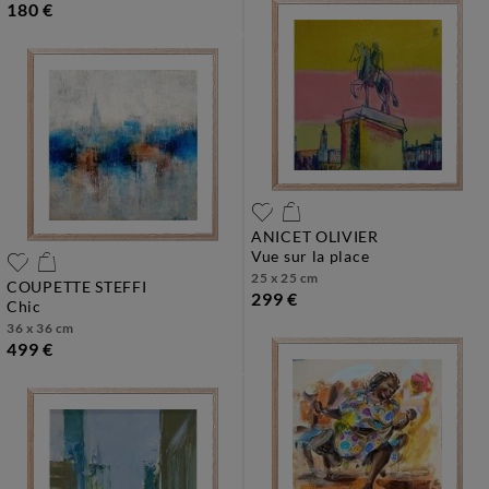
180 €
ANICET OLIVIER
vue sur la place
25 x 25 cm
COUPETTE STEFFI
299 €
chic
36 x 36 cm
499 €