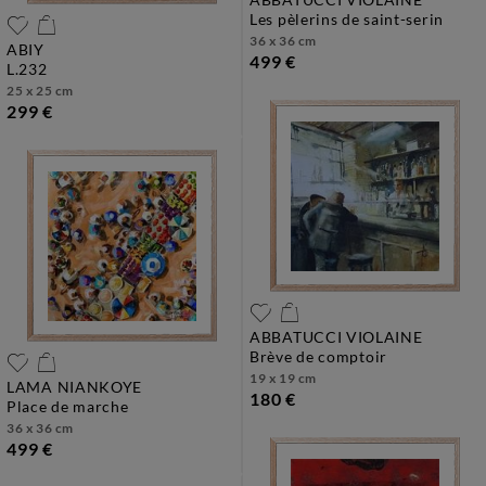
les pèlerins de saint-serin
36 x 36 cm
ABIY
499 €
l.232
25 x 25 cm
299 €
ABBATUCCI VIOLAINE
brève de comptoir
19 x 19 cm
LAMA NIANKOYE
180 €
place de marche
36 x 36 cm
499 €