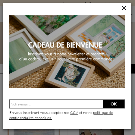
Livraison
gratuite
en galerie
PEINTURES
PEINTURES PAR FORMAT
PEINTURES PETIT FORMAT
Peintures petit format
FILTRER
Créer une alerte
(19131 œuvres)
Vue par artiste
OK
En vous inscrivant vous acceptez nos
CGV
et notre
politique de
confidentialité et cookies.