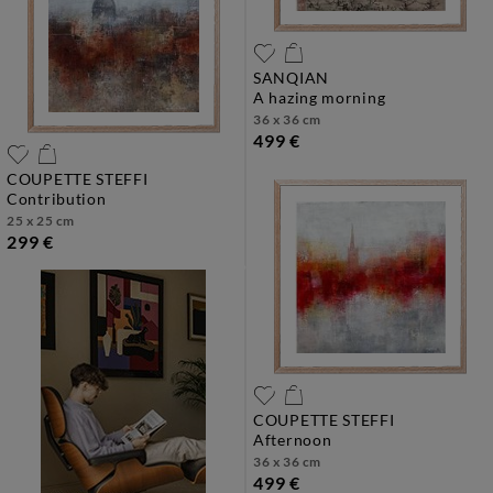
SANQIAN
a hazing morning
36 x 36 cm
499 €
COUPETTE STEFFI
contribution
25 x 25 cm
299 €
COUPETTE STEFFI
afternoon
36 x 36 cm
499 €