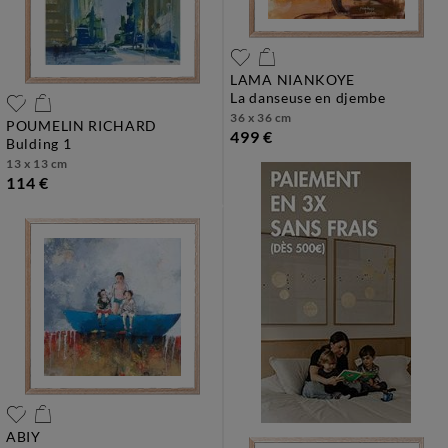
LAMA NIANKOYE
la danseuse en djembe
36 x 36 cm
POUMELIN RICHARD
499 €
bulding 1
13 x 13 cm
114 €
ABIY