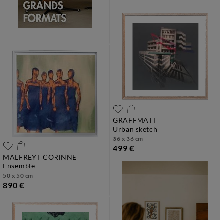
GRAFFMATT
urban sketch
36 x 36 cm
499 €
MALFREYT CORINNE
ensemble
50 x 50 cm
890 €