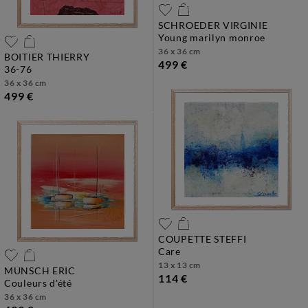
SCHROEDER VIRGINIE
young marilyn monroe
36 x 36 cm
BOITIER THIERRY
499 €
36-76
36 x 36 cm
499 €
COUPETTE STEFFI
care
13 x 13 cm
MUNSCH ERIC
114 €
couleurs d'été
36 x 36 cm