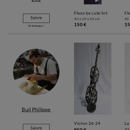
flexo be cute hrt
f
Suivre
40 x 20 x 20 cm
40 
150 €
15
55
followers !
Buil Philippe
violon 26-24
la montagne yogi
Suivre
950 €
42