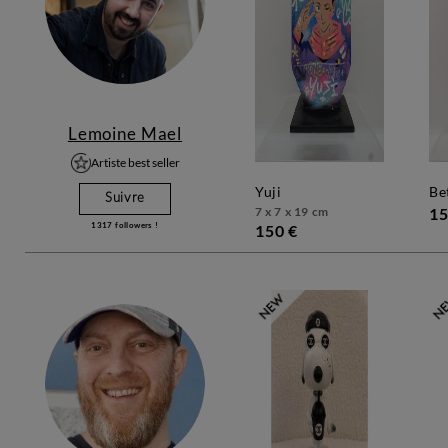
Lemoine Mael
Artiste best seller
yuji
b
Suivre
7 x 7 x 19 cm
15
1317
followers !
150 €