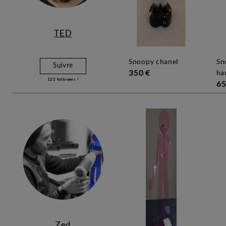
TED
snoopy chanel
snoopy keith
Suivre
350 €
ha
122
followers !
65
Zed