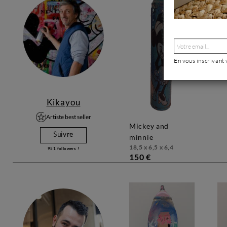
En vous inscrivant
Kikayou
Artiste best seller
mickey and
Suivre
minnie
18,5 x 6,5 x 6,4
951
followers !
150 €