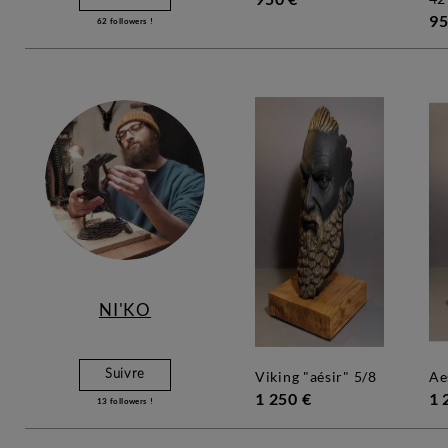
95
62
followers !
NI'KO
Suivre
viking "aésir" 5/8
a
1 250 €
1 
13
followers !