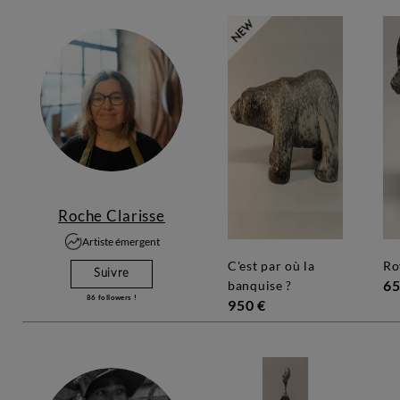
Roche Clarisse
Artiste émergent
c'est par où la
r
Suivre
65
banquise ?
86
followers !
950 €