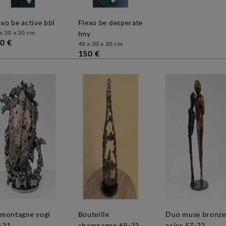
lexo be active bbl
flexo be desperate
x 20 x 20 cm
hny
0 €
40 x 20 x 20 cm
150 €
bouteille
duo muse bronze
-21
champagne 69-23
acier 57-22