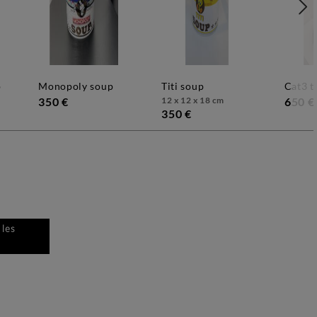
p
monopoly soup
titi soup
cat3 
350 €
12 x 12 x 18 cm
650 €
350 €
 les