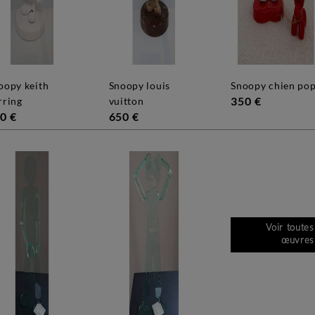
snoopy louis
snoopy chien po
350 €
rring
vuitton
0 €
650 €
Voir toutes
œuvres