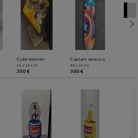
cube batman
captain america
16 x 16 x 25
80 x 20 cm
350 €
500 €