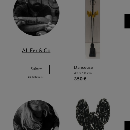
AL Fer & Co
danseuse
Suivre
45 x 18 cm
26
followers !
350 €