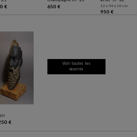
0 €
650 €
12 x 34 x 10 cm
950 €
Voir toutes les
œuvres
esir
250 €