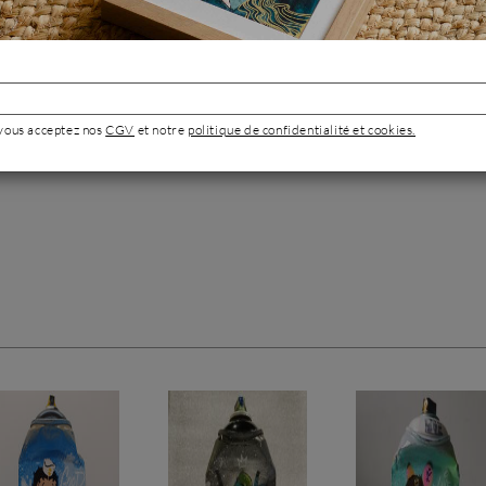
Voir toutes les
œuvres
 vous acceptez nos
CGV
et notre
politique de confidentialité et cookies.