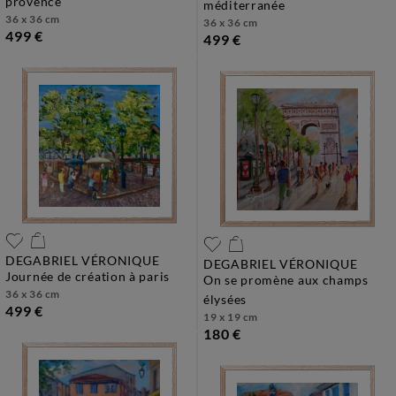
provence
méditerranée
36 x 36 cm
36 x 36 cm
499 €
499 €
DEGABRIEL VÉRONIQUE
DEGABRIEL VÉRONIQUE
journée de création à paris
on se promène aux champs
36 x 36 cm
élysées
499 €
19 x 19 cm
180 €