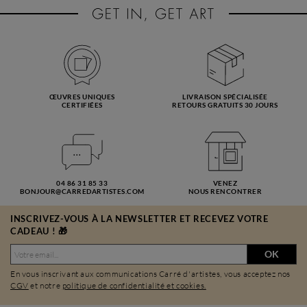
ŒUVRES UNIQUES
LIVRAISON SPÉCIALISÉE
CERTIFIÉES
RETOURS GRATUITS 30 JOURS
04 86 31 85 33
VENEZ
BONJOUR@CARREDARTISTES.COM
NOUS RENCONTRER
INSCRIVEZ-VOUS À LA NEWSLETTER ET RECEVEZ VOTRE
CADEAU ! 🎁
OK
En vous inscrivant aux communications Carré d'artistes, vous acceptez nos
CGV
et notre
politique de confidentialité et cookies.