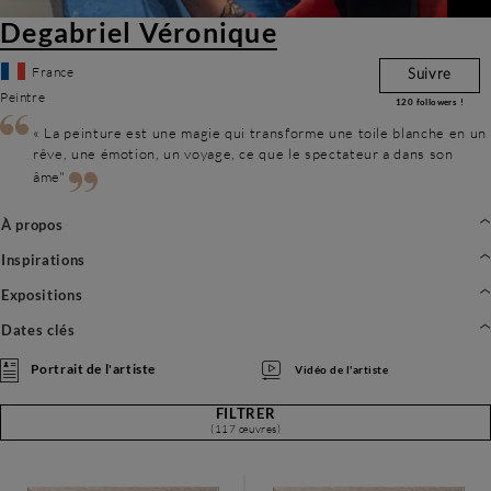
Degabriel Véronique
France
Suivre
Peintre
120
followers !
« La peinture est une magie qui transforme une toile blanche en un
rêve, une émotion, un voyage, ce que le spectateur a dans son
âme"
À propos
Inspirations
Expositions
Dates clés
Portrait de l'artiste
Vidéo de l'artiste
FILTRER
(117 œuvres)