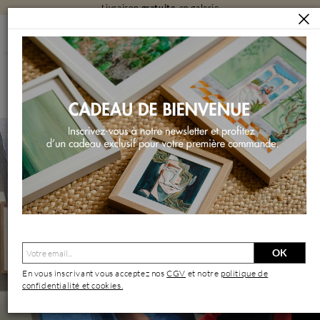
Livraison
gratuite
en galerie
ARTISTES
DEGABRIEL VÉRONIQUE
Degabriel Véronique | Artiste Contemporain : Oeuvres &
Biographie
OK
En vous inscrivant vous acceptez nos
CGV
et notre
politique de
confidentialité et cookies.