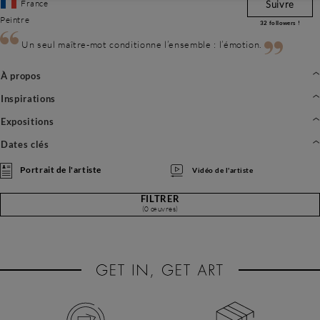
France
Suivre
Peintre
32
followers !
Un seul maître-mot conditionne l’ensemble : l’émotion.
À propos
Inspirations
Expositions
Dates clés
Portrait de l'artiste
Vidéo de l'artiste
FILTRER
(0 œuvres)