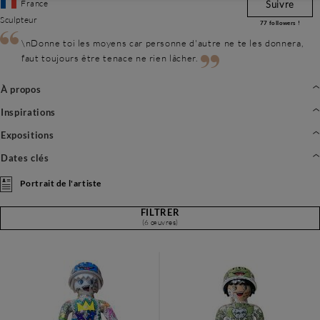
France
Suivre
Sculpteur
77
followers !
\nDonne toi les moyens car personne d'autre ne te les donnera,
faut toujours être tenace ne rien lâcher.
À propos
Inspirations
Expositions
Dates clés
Portrait de l'artiste
FILTRER
(6 œuvres)