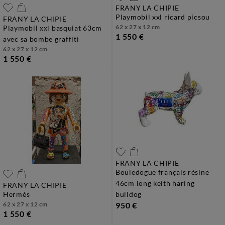
FRANY LA CHIPIE
playmobil xxl ricard picsou
FRANY LA CHIPIE
62 x 27 x 12 cm
playmobil xxl basquiat 63cm
1 550 €
avec sa bombe graffiti
62 x 27 x 12 cm
1 550 €
FRANY LA CHIPIE
bouledogue français résine
46cm long keith haring
FRANY LA CHIPIE
hermès
bulldog
62 x 27 x 12 cm
950 €
1 550 €