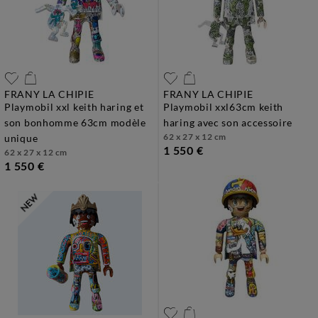
FRANY LA CHIPIE
FRANY LA CHIPIE
playmobil xxl keith haring et
playmobil xxl63cm keith
son bonhomme 63cm modèle
haring avec son accessoire
62 x 27 x 12 cm
unique
1 550 €
62 x 27 x 12 cm
1 550 €