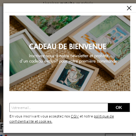
Livraison
gratuite
en galerie
ARTISTES
FRANY LA CHIPIE
Frany La Chipie | Artiste Contemporain : Oeuvres & Biographie
OK
En vous inscrivant vous acceptez nos
CGV
et notre
politique de
confidentialité et cookies.
Frany La Chipie