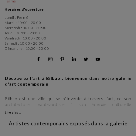
Fermé
Horaires d'ouverture
Lundi :
Fermé
Mardi :
10:00 - 20:00
Mercredi :
10:00 - 20:00
Jeudi :
10:00 - 20:00
Vendredi :
10:00 - 20:00
Samedi :
10:00 - 20:00
Dimanche :
10:00 - 20:00
Découvrez l'art à Bilbao : bienvenue dans notre galerie
d'art contemporain
Bilbao est une ville qui se réinvente à travers l'art, de son
architecture avant-gardiste à son énergie culturelle
dynamique. Dans ce cadre inspirant, notre galerie d'art
Lire plus ...
contemporain ouvre ses portes à tous ceux qui souhaitent
découvrir le pouls de la création artistique actuelle.
Artistes contemporains exposés dans la galerie
Un espace dédié à l'art contemporain à Bilbao