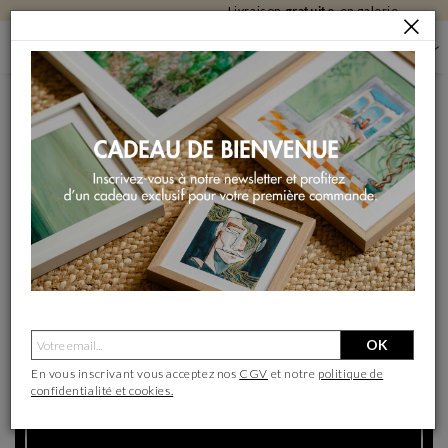
Livraison
gratuite
en galerie
GALERIE D'ART CONTEMPORAIN
VIZCAYA
GALERIE D'ART CARRÉ D'ARTISTES BILBAO
GALERIE D'ART CARRÉ D'ARTISTES BILBAO
Définir comme galerie préférée
OK
En vous inscrivant vous acceptez nos
CGV
et notre
politique de
confidentialité et cookies.