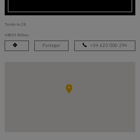
Tendería 28
48005 Bilbao
Partager
+34 623 000 294