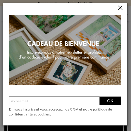
Livraison
gratuite
en galerie
GALERIE D'ART CONTEMPORAIN
BARTELJORISSTRAAT 30, HAARLEM
GALERIE D'ART CARRÉ D'ARTISTES HAARLEM
GALERIE D'ART CARRÉ D'ARTISTES HAARLEM
Définir comme galerie préférée
OK
En vous inscrivant vous acceptez nos
CGV
et notre
politique de
confidentialité et cookies.