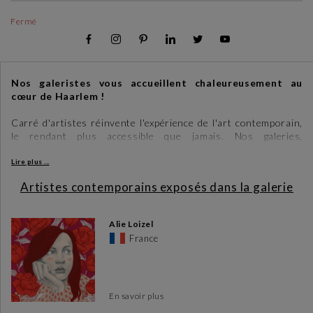
Fermé
Nos galeristes vous accueillent chaleureusement au
cœur de Haarlem !
Carré d'artistes réinvente l'expérience de l'art contemporain,
le rendant plus accessible que jamais. Nos galeries,
accueillantes et ouvertes à tous, vous offrent une pleine
immersion dans des univers artistiques éclectiques. Ces
Lire plus ...
trésors, méticuleusement sélectionnés par nos curateurs
Artistes contemporains exposés dans la galerie
d'art, n’attendent que vous.
Alie Loizel
France
En savoir plus