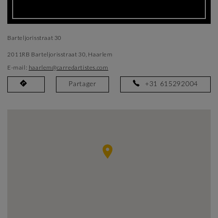
Barteljorisstraat 30
2011RB Barteljorisstraat 30, Haarlem
E-mail:
haarlem@carredartistes.com
Partager
+31 615292004