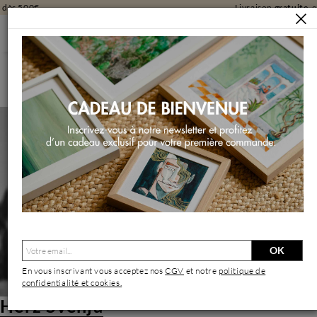
Livraison
gratuite
en galerie
ARTISTES
HERZ SVENJA
Herz Svenja | Artiste Contemporain : Oeuvres & Biographie
OK
En vous inscrivant vous acceptez nos
CGV
et notre
politique de
confidentialité et cookies.
Herz Svenja