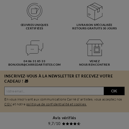
ŒUVRES UNIQUES
LIVRAISON SPÉCIALISÉE
CERTIFIÉES
RETOURS GRATUITS 30 JOURS
04 86 31 85 33
VENEZ
BONJOUR@CARREDARTISTES.COM
NOUS RENCONTRER
INSCRIVEZ-VOUS À LA NEWSLETTER ET RECEVEZ VOTRE
CADEAU ! 🎁
OK
En vous inscrivant aux communications Carré d'artistes, vous acceptez nos
CGV
et notre
politique de confidentialité et cookies.
Avis vérifiés
9,7/10