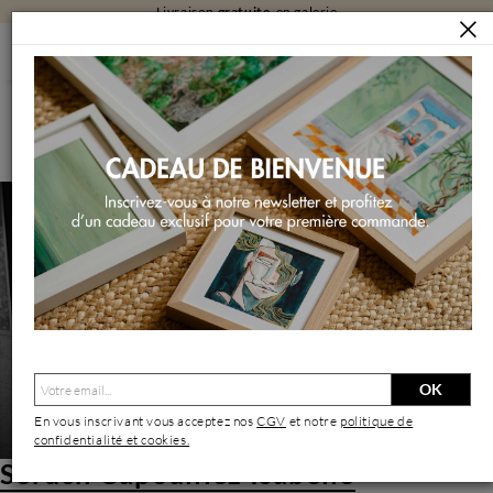
Livraison
gratuite
en galerie
ARTISTES
SERUCH CAPOUILLEZ ISABELLE
Seruch Capouillez Isabelle | Artiste Contemporain : Oeuvres &
Biographie
OK
En vous inscrivant vous acceptez nos
CGV
et notre
politique de
confidentialité et cookies.
Seruch Capouillez Isabelle