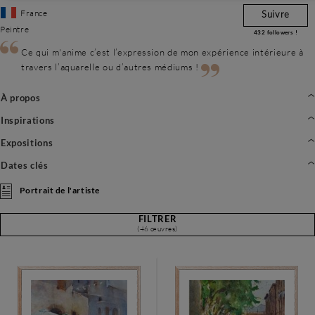
France
Suivre
Peintre
432
followers !
Ce qui m'anime c’est l’expression de mon expérience intérieure à
travers l’aquarelle ou d’autres médiums !
À propos
Inspirations
Expositions
Dates clés
Portrait de l'artiste
FILTRER
(46 œuvres)