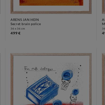
ARENS JAN HEIN
A
secret brain police
36 x 36 cm
36
499 €
4