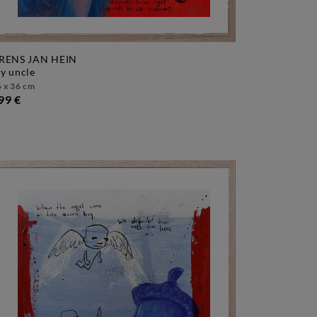
RENS JAN HEIN
my uncle
 x 36 cm
99 €