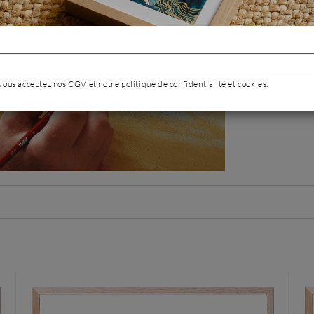
Après ses études,
sent qu’il ne peu
alors à peindre 
réduit de plus en 
est composé de de
ton humoristique 
Jan-Hein incite le
 vous acceptez nos
CGV
et notre
politique de confidentialité et cookies.
Portrait de 