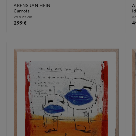
ARENS JAN HEIN
A
carrots
i
25 x 25 cm
36
299 €
4