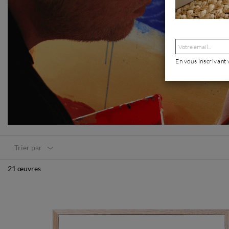
En vous inscrivant
Trier par
21 œuvres