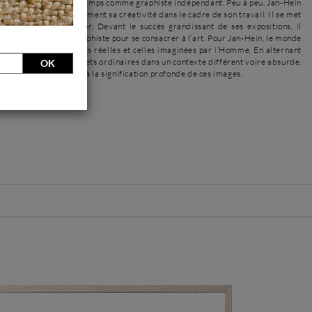
 il travaille quelques temps comme graphiste indépendant. Peu à peu, Jan-Hein
t pas exprimer complètement sa créativité dans le cadre de son travail. Il se met
et commence à exposer. Devant le succès grandissant de ses expositions, il
plus son activité de graphiste pour se consacrer à l’art. Pour Jan-Hein, le monde
ux types d’images : les réelles et celles imaginées par l’Homme. En alternant
et noir, il peint des objets ordinaires dans un contexte différent voire absurde.
OK
 spectateur à réfléchir à la signification profonde de ces images.
l'artiste