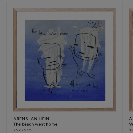
ARENS JAN HEIN
A
the beach went home
25 x 25 cm
19