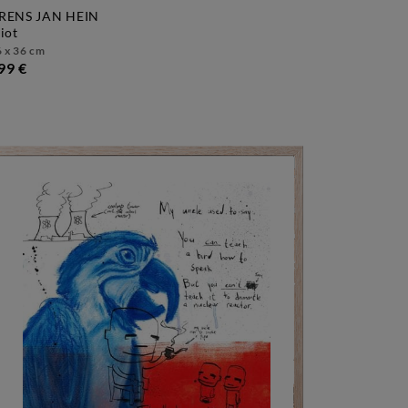
RENS JAN HEIN
diot
 x 36 cm
99 €