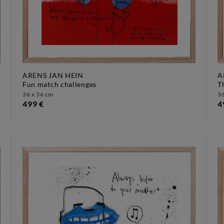
ARENS JAN HEIN
A
fun match challenges
36 x 36 cm
36
499 €
4