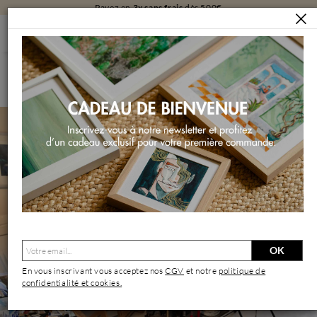
Payez en
3x sans frais
dès 500€
ARTISTES
MIN JAN
Min Jan | Artiste Contemporain : Oeuvres & Biographie
OK
En vous inscrivant vous acceptez nos
CGV
et notre
politique de
confidentialité et cookies.