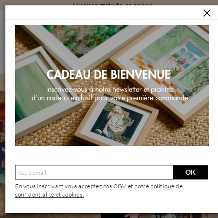
Livraison
gratuite
en galerie
ARTISTES
LAU BLOU
Lau Blou | Artiste Contemporain : Oeuvres & Biographie
OK
En vous inscrivant vous acceptez nos
CGV
et notre
politique de
confidentialité et cookies.