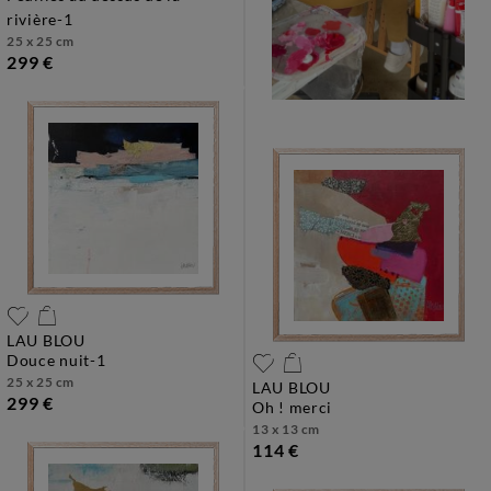
rivière-1
25 x 25 cm
299 €
LAU BLOU
douce nuit-1
25 x 25 cm
LAU BLOU
299 €
oh ! merci
13 x 13 cm
114 €