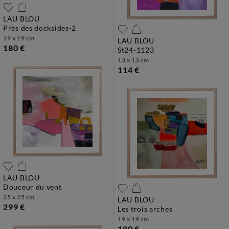
LAU BLOU
près des docksides-2
19 x 19 cm
LAU BLOU
180 €
st24-1123
13 x 13 cm
114 €
LAU BLOU
douceur du vent
25 x 25 cm
LAU BLOU
299 €
les trois arches
19 x 19 cm
180 €