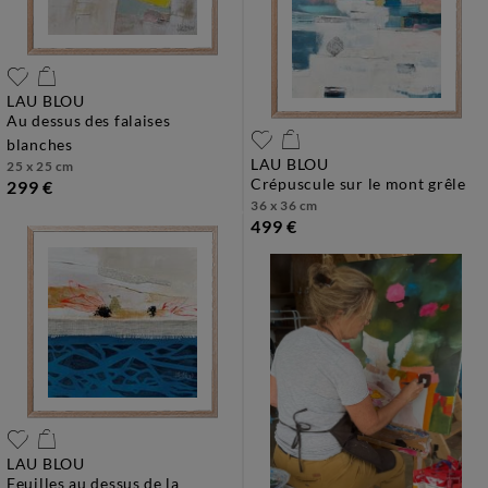
LAU BLOU
au dessus des falaises
blanches
LAU BLOU
25 x 25 cm
crépuscule sur le mont grêle
299 €
36 x 36 cm
499 €
LAU BLOU
feuilles au dessus de la