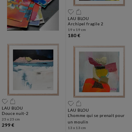
LAU BLOU
archipel fragile 2
19 x 19 cm
180 €
LAU BLOU
LAU BLOU
douce nuit-2
l'homme qui se prenait pour
25 x 25 cm
un moulin
299 €
13 x 13 cm