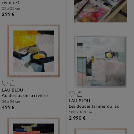
rivière-1
25 x 25 cm
299 €
LAU BLOU
au dessus de la rivière
LAU BLOU
36 x 36 cm
les douces larmes du lac
499 €
100 x 100 cm
2 990 €