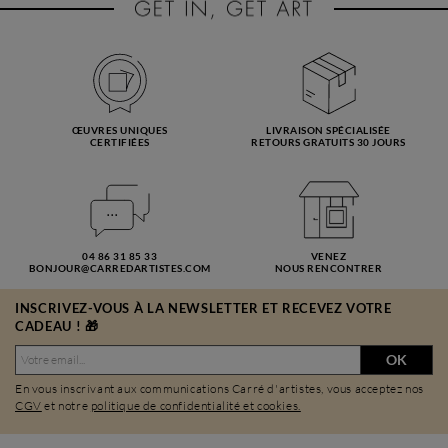
ŒUVRES UNIQUES
LIVRAISON SPÉCIALISÉE
CERTIFIÉES
RETOURS GRATUITS 30 JOURS
04 86 31 85 33
VENEZ
BONJOUR@CARREDARTISTES.COM
NOUS RENCONTRER
INSCRIVEZ-VOUS À LA NEWSLETTER ET RECEVEZ VOTRE
CADEAU ! 🎁
OK
En vous inscrivant aux communications Carré d'artistes, vous acceptez nos
CGV
et notre
politique de confidentialité et cookies.