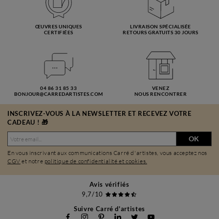
ŒUVRES UNIQUES
LIVRAISON SPÉCIALISÉE
CERTIFIÉES
RETOURS GRATUITS 30 JOURS
04 86 31 85 33
VENEZ
BONJOUR@CARREDARTISTES.COM
NOUS RENCONTRER
INSCRIVEZ-VOUS À LA NEWSLETTER ET RECEVEZ VOTRE
CADEAU ! 🎁
OK
En vous inscrivant aux communications Carré d'artistes, vous acceptez nos
CGV
et notre
politique de confidentialité et cookies.
Avis vérifiés
9,7/10
Suivre Carré d'artistes