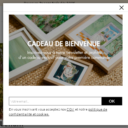
Livraison
gratuite
en galerie
ARTISTES
LEILANI
Leilani | Artiste Contemporain : Oeuvres & Biographie
OK
En vous inscrivant vous acceptez nos
CGV
et notre
politique de
confidentialité et cookies.
Leilani