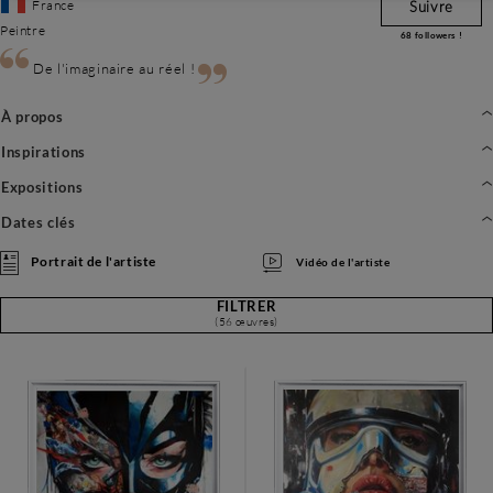
France
Suivre
Peintre
68
followers !
De l'imaginaire au réel !
À propos
Inspirations
Expositions
Dates clés
Portrait de l'artiste
Vidéo de l'artiste
FILTRER
(56 œuvres)