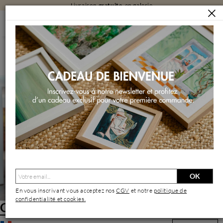
Livraison
gratuite
en galerie
ARTISTES
CAIZERGUES NOËL
Caizergues Noël | Artiste Contemporain : Oeuvres & Biographie
OK
En vous inscrivant vous acceptez nos
CGV
et notre
politique de
confidentialité et cookies.
Caizergues Noël