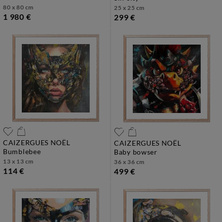
80 x 80 cm
25 x 25 cm
1 980 €
299 €
CAIZERGUES NOËL
CAIZERGUES NOËL
bumblebee
baby bowser
13 x 13 cm
36 x 36 cm
114 €
499 €