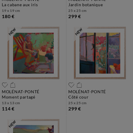
la cabane aux iris
jardin botanique
19 x 19 cm
25 x 25 cm
180 €
299 €
MOLÉNAT-PONTÉ
MOLÉNAT-PONTÉ
moment partagé
côté cour
13 x 13 cm
25 x 25 cm
114 €
299 €