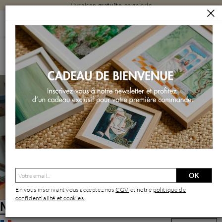
Livraison
gratuite
en galerie
ARTISTES
MOLÉNAT-PONTÉ
Molénat-Ponté | Artiste Contemporain : Oeuvres & Biographie
OK
En vous inscrivant vous acceptez nos
CGV
et notre
politique de
confidentialité et cookies.
Molénat-Ponté