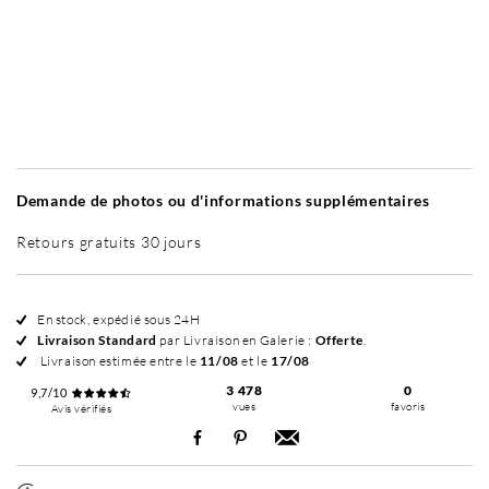
Sans cadre
Intemporel Mat
Prestance Doré
In
+ 190 €
+ 235 €
Demande de photos ou d'informations supplémentaires
Retours gratuits 30 jours
En stock, expédié sous 24H
Livraison Standard
par Livraison en Galerie :
Offerte
.
Livraison estimée entre le
11/08
et le
17/08
3 478
0
9,7/10
vues
favoris
Avis vérifiés