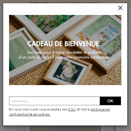
Carte cadeau
: Le plaisir de laisser choisir !
PEINTURES
PEINTURES PAR FORMAT
PEINTURES PETIT FORMAT
C3998
Peinture C3998 par Naen | Tableau Abstrait Acrylique Encre
OK
En vous inscrivant vous acceptez nos
CGV
et notre
politique de
confidentialité et cookies.