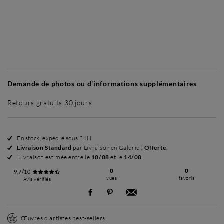
Sans cadre
Simplicité mat
Simplicité mat
Si
+ 35 €
+ 35 €
Demande de photos ou d'informations supplémentaires
Retours gratuits 30 jours
En stock, expédié sous 24H
Livraison Standard
par Livraison en Galerie :
Offerte
.
Livraison estimée entre le
10/08
et le
14/08
0
0
9,7/10
vues
favoris
Avis vérifiés
Œuvres d’artistes best-sellers