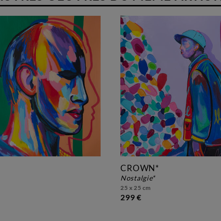
CROWN*
nostalgie*
25 x 25 cm
299 €