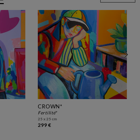
CROWN*
fertilité*
25 x 25 cm
299 €