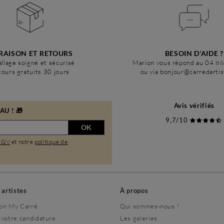
RAISON ET RETOURS
BESOIN D'AIDE ?
llage soigné et sécurisé
Marion vous répond au 04 8
ours gratuits 30 jours
ou via bonjour@carredarti
Avis vérifiés
U ! 🎁
9,7/10
OK
CGV
et notre
politique de
s artistes
À propos
on My Carré
Qui sommes-nous ?
 votre candidature
Les galeries