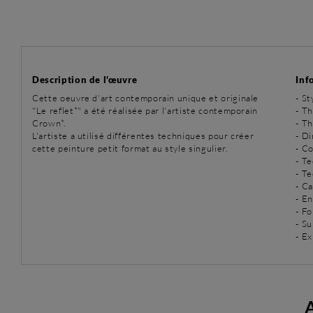
Description de l'œuvre
Inf
Cette oeuvre d'art contemporain unique et originale
-
St
"Le reflet*" a été réalisée par l'artiste contemporain
-
Th
Crown*.
-
Th
L'artiste a utilisé différentes techniques pour créer
- D
cette peinture petit format au style singulier.
- Co
-
Te
-
Te
- C
- E
- Fo
- Su
- E