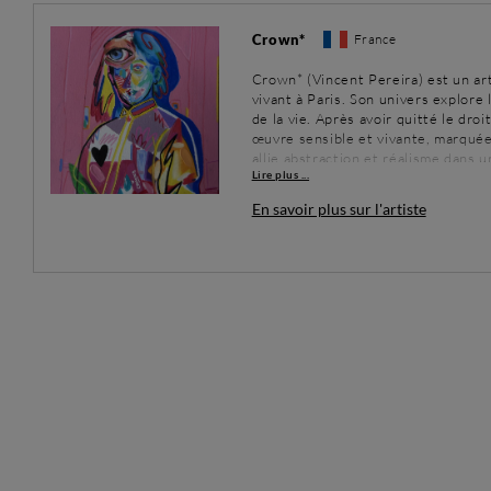
Crown*
France
Crown* (Vincent Pereira) est un ar
vivant à Paris. Son univers explore 
de la vie. Après avoir quitté le dro
œuvre sensible et vivante, marquée 
allie abstraction et réalisme dans 
Lire plus ...
humaine. Ses visages colorés parlen
En savoir plus sur l'artiste