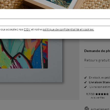
Sans cadre
 vous acceptez nos
CGV
et notre
politique de confidentialité et cookies.
299 €
Demande de pho
Retours gratuit
En stock, expé
Livraison Stan
Livraison esti
9,7/10
Avis vérifiés
Actuellement 