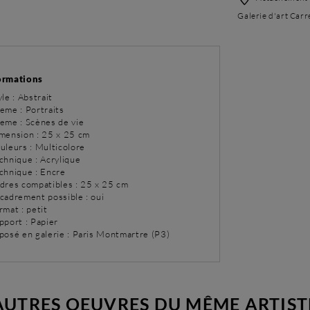
Galerie d'art Carr
ormations
yle : Abstrait
eme : Portraits
eme : Scènes de vie
imension : 25 x 25 cm
uleurs : Multicolore
chnique : Acrylique
chnique : Encre
adres compatibles : 25 x 25 cm
ncadrement possible : oui
rmat : petit
pport : Papier
xposé en galerie : Paris Montmartre (P3)
AUTRES OEUVRES DU MÊME ARTIST