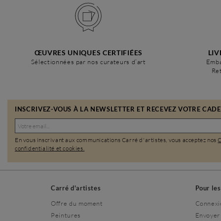
ŒUVRES UNIQUES CERTIFIÉES
LIV
Sélectionnées par nos curateurs d’art
Emba
Ret
INSCRIVEZ-VOUS À LA NEWSLETTER ET RECEVEZ VOTRE CADEA
En vous inscrivant aux communications Carré d'artistes, vous acceptez nos
confidentialité et cookies.
Carré d'artistes
Pour le
Offre du moment
Connexi
Peintures
Envoyer