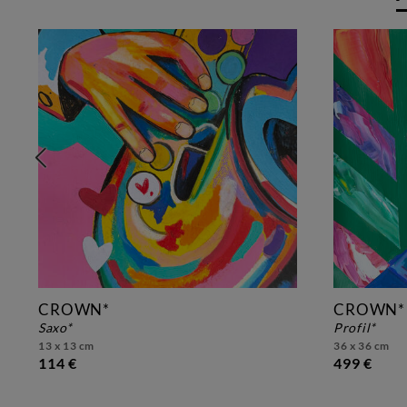
CROWN*
CROWN*
saxo*
profil*
13 x 13 cm
36 x 36 cm
114 €
499 €