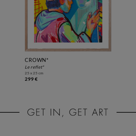
CROWN*
le reflet*
25 x 25 cm
299 €