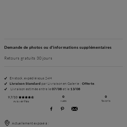
Sans cadre
Simplicité mat
Simplicité mat
Si
+ 60 €
+ 60 €
Demande de photos ou d'informations supplémentaires
Retours gratuits 30 jours
En stock, expédié sous 24H
Livraison Standard
par Livraison en Galerie :
Offerte
.
Livraison estimée entre le
07/08
et le
13/08
0
0
9,7/10
vues
favoris
Avis vérifiés
Actuellement exposé à :