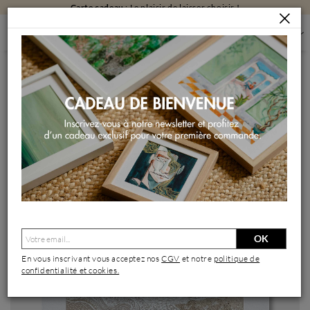
Carte cadeau
: Le plaisir de laisser choisir !
PEINTURES
PEINTURES PAR FORMAT
PEINTURES PETIT FORMAT
LAISSE DE MER
Peinture Laisse de mer par Caviale Marie | Tableau Abstrait
Minimaliste
OK
En vous inscrivant vous acceptez nos
CGV
et notre
politique de
confidentialité et cookies.