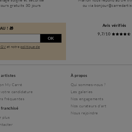
llage soigné et sécurisé
Marion vous répond au 04 8
ours gratuits 30 jours
ou via bonjour@carredarti
Avis vérifiés
U ! 🎁
9,7/10
OK
CGV
et notre
politique de
s artistes
À propos
on My Carré
Qui sommes-nous ?
 votre candidature
Les galeries
ns fréquentes
Nos engagements
Nos curateurs d'art
r franchisé
Nous rejoindre
r plus
ntacter