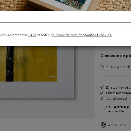
Sans cadre
299 €
 vous acceptez nos
CGV
et notre
politique de confidentialité et cookies.
Demande de pho
Retours gratuit
En stock, expé
Livraison Stan
Livraison esti
9,7/10
Avis vérifiés
Actuellement 