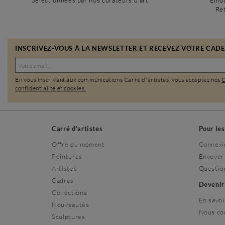
Sélectionnées par nos curateurs d’art
Emba
Ret
INSCRIVEZ-VOUS À LA NEWSLETTER ET RECEVEZ VOTRE CADEA
En vous inscrivant aux communications Carré d'artistes, vous acceptez nos
confidentialité et cookies.
Carré d'artistes
Pour le
Offre du moment
Connexi
Peintures
Envoyer
Artistes
Questio
Cadres
Deveni
Collections
En savoi
Nouveautés
Nous co
Sculptures