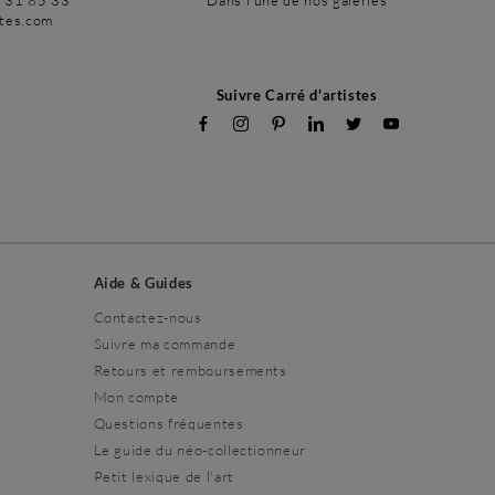
6 31 85 33
Dans l'une de nos galeries
stes.com
Suivre Carré d'artistes
Aide & Guides
Contactez-nous
Suivre ma commande
Retours et remboursements
Mon compte
Questions fréquentes
Le guide du néo-collectionneur
Petit lexique de l'art