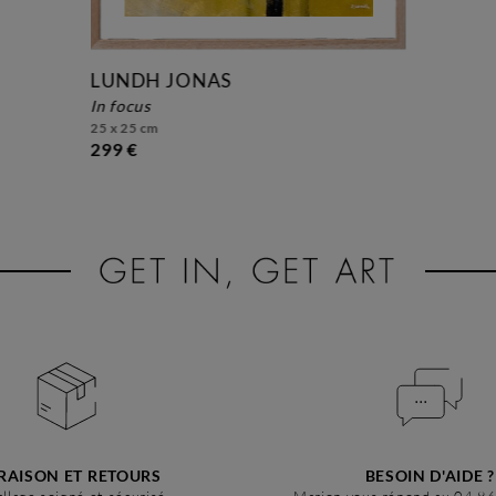
LUNDH JONAS
in focus
25 x 25 cm
299 €
RAISON ET RETOURS
BESOIN D'AIDE ?