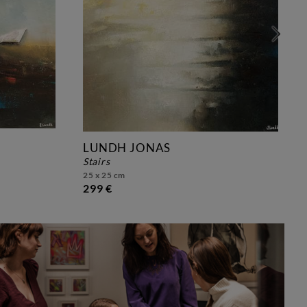
LUNDH JONAS
stairs
25 x 25 cm
299 €