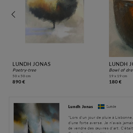
LUNDH JONAS
LUNDH 
poetry-tree
bowl of dr
50 x 50 cm
19 x 19 cm
890 €
180 €
Lundh Jonas
Suède
"Lors d'un jour de pluie à Lisbonne
d'une forte averse. Je n'avais jamai
de vendre des œuvres d'art. C'était