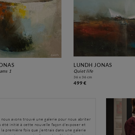
JONAS
LUNDH JONAS
eams 1
quiet life
36 x 36 cm
499 €
, nous avons trouvé une galerie pour nous abriter
s été initié à cette nouvelle façon d'exposer et
 la première fois que j'entrais dans une galerie