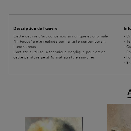
Description de l'œuvre
Inf
Cette oeuvre d'art contemporain unique et originale
- D
"In Focus" a été réalisée par l'artiste contemporain
-
Te
Lundh Jonas.
- C
L'artiste a utilisé la technique Acrylique pour créer
- E
cette peinture petit format au style singulier.
- Fo
- Ex